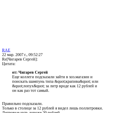
RAE
22 мар. 2007 г., 09:52:27
Re[Чигарев Сергей]:
Цитата:
от: Чигарев Сергей
Еще коллеги подсказали зайти в хоз.магазин и
поискать шампунь типа &quot;крапива&quot; или
&quot;лопух&quot; за литр вроде как 12 рублей и
он как раз тот самый.
Правильно подсказали.
Только в столице за 12 рублей я видел лишь поллитровки.
Литровые чуть дороже 20 рублей.