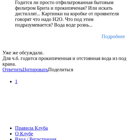
Годится ли просто отфильтрованная бытовым
фильтром Брита и прокипяченая? Или искать
дистиллят... Картинки на коробке от проявителя
говорят что надо Н2О. Что под этим
подразумевается? Вода воде рознь...
Подробнее
Уже же обсуждали.
Для ч.б. годится прокипяченная и отстоянная вода из под
крана.
Ответить
Цитировать
Поделиться
1
Правила Клуба
О Клубе
Вход / Регистрация