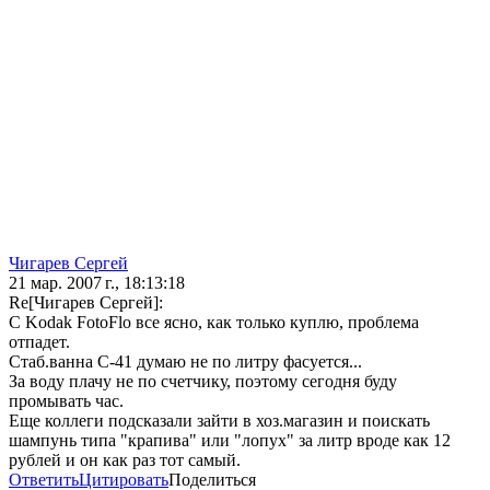
Чигарев Сергей
21 мар. 2007 г., 18:13:18
Re[Чигарев Сергей]:
C Kodak FotoFlo все ясно, как только куплю, проблема
отпадет.
Стаб.ванна С-41 думаю не по литру фасуется...
За воду плачу не по счетчику, поэтому сегодня буду
промывать час.
Еще коллеги подсказали зайти в хоз.магазин и поискать
шампунь типа "крапива" или "лопух" за литр вроде как 12
рублей и он как раз тот самый.
Ответить
Цитировать
Поделиться