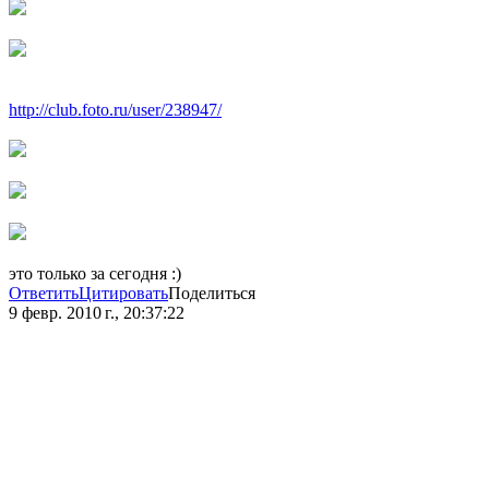
http://club.foto.ru/user/238947/
это только за сегодня :)
Ответить
Цитировать
Поделиться
9 февр. 2010 г., 20:37:22