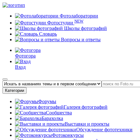
Фотолаборатории
NEW
Фотостудии
Школы фотографий
Словарь
Вопросы и ответы
Фотогора
Вход
Категории
Форумы
Галерея фотографий
Сообщества
Барахолка
Выставки и проекты
Обсуждение фототехники
Фотоконкурсы