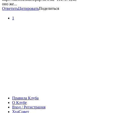
оно же...
Ответить
Цитировать
Поделиться
1
Правила Клуба
О Клубе
Вход / Регистрация
ХудСовет