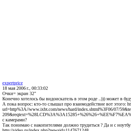
expertprice
18 мая 2006 г., 00:33:02
Очки= экран 32"
Конечно хотелось бы видоискатель в этом роде ..))) может в б
А пока вопрос: кто-то слышал про взаимодействие вот этого: htt
url=http%3A//www.ixbt.com/news/hard/index.shtml%3F06/0
209&reqtext=%28LCD%3A%3A15285+%26%26+%EE%F7%EA%
с камерами?
Так понимаю с накопителями должно трудиться ? Да и с ноутбу
http://video.ru/index.php?newsid=1147671248