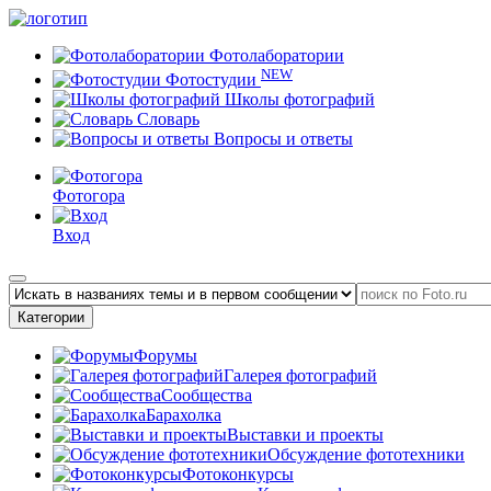
Фотолаборатории
NEW
Фотостудии
Школы фотографий
Словарь
Вопросы и ответы
Фотогора
Вход
Категории
Форумы
Галерея фотографий
Сообщества
Барахолка
Выставки и проекты
Обсуждение фототехники
Фотоконкурсы