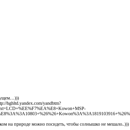
удущем…)))
p://hghltd.yandex.com/yandbtm?
7/59&text=LCD+%EE%F7%EA%E8+Kowon+MSP-
E8%3A%3A10803+%26%26+Kowon%3A%3A1819103916+%26%2
ком на природе можно посидеть, чтобы солнышко не мешало..)))