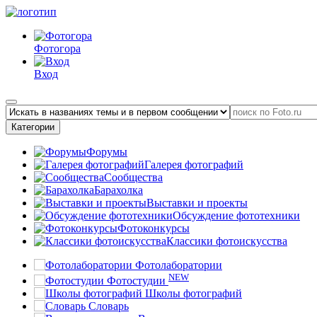
Фотогора
Вход
Категории
Форумы
Галерея фотографий
Сообщества
Барахолка
Выставки и проекты
Обсуждение фототехники
Фотоконкурсы
Классики фотоискусства
Фотолаборатории
NEW
Фотостудии
Школы фотографий
Словарь