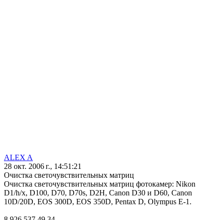
ALEX A
28 окт. 2006 г., 14:51:21
Очистка светочувствительных матриц
Очистка светочувствительных матриц фотокамер: Nikon
D1/h/x, D100, D70, D70s, D2H, Canon D30 и D60, Canon
10D/20D, EOS 300D, EOS 350D, Pentax D, Olympus E-1.
8 926 537 49 34