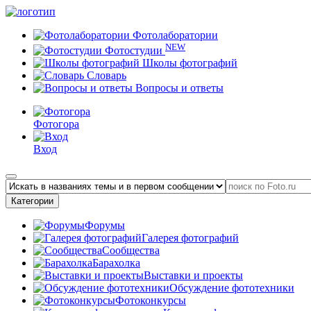
Фотолаборатории
NEW
Фотостудии
Школы фотографий
Словарь
Вопросы и ответы
Фотогора
Вход
Категории
Форумы
Галерея фотографий
Сообщества
Барахолка
Выставки и проекты
Обсуждение фототехники
Фотоконкурсы