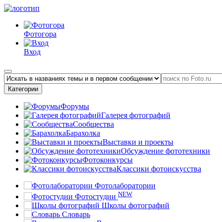
Фотогора
Вход
Категории
Форумы
Галерея фотографий
Сообщества
Барахолка
Выставки и проекты
Обсуждение фототехники
Фотоконкурсы
Классики фотоискусства
Фотолаборатории
NEW
Фотостудии
Школы фотографий
Словарь