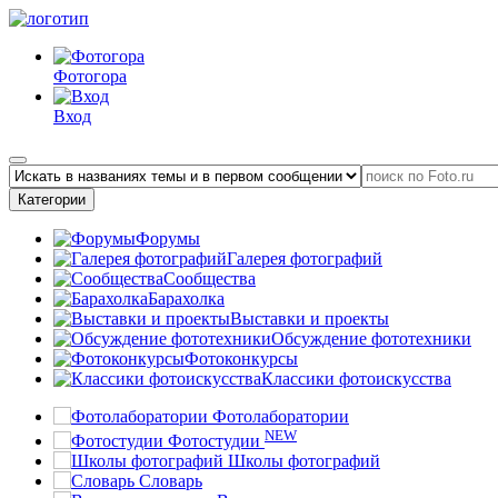
Фотогора
Вход
Категории
Форумы
Галерея фотографий
Сообщества
Барахолка
Выставки и проекты
Обсуждение фототехники
Фотоконкурсы
Классики фотоискусства
Фотолаборатории
NEW
Фотостудии
Школы фотографий
Словарь