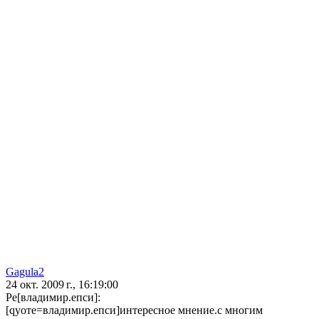
Gagula2
24 окт. 2009 г., 16:19:00
Ре[владимир.епси]:
[qуоте=владимир.епси]интересное мнение.с многим