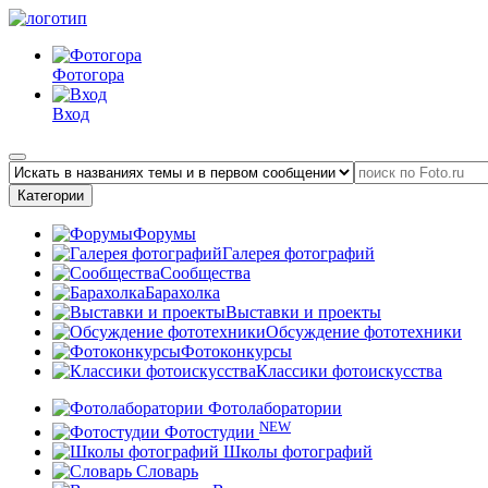
Фотогора
Вход
Категории
Форумы
Галерея фотографий
Сообщества
Барахолка
Выставки и проекты
Обсуждение фототехники
Фотоконкурсы
Классики фотоискусства
Фотолаборатории
NEW
Фотостудии
Школы фотографий
Словарь