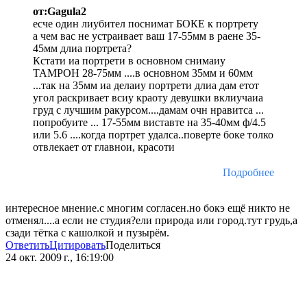
от:Gagula2
есче один лиубител поснимат БОКЕ к портрету
а чем вас не устраивает ваш 17-55мм в раене 35-
45мм длиа портрета?
Кстати иа портрети в основном снимаиу
ТАМРОН 28-75мм ....в основном 35мм и 60мм
...так на 35мм иа делаиу портрети длиа дам етот
угол раскривает всиу краоту девушки вклиучаиа
груд с лучшим ракурсом....дамам очн нравитса ...
попробуите ... 17-55мм виставте на 35-40мм ф/4.5
или 5.6 ....когда портрет удалса..поверте боке толко
отвлекает от главнои, красоти
Подробнее
интересное мнение.с многим согласен.но бокэ ещё никто не
отменял....а если не студия?ели природа или город.тут грудь,а
сзади тётка с кашолкой и пузырём.
Ответить
Цитировать
Поделиться
24 окт. 2009 г., 16:19:00