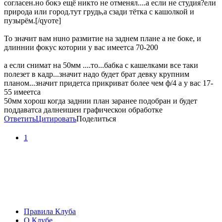
согласен.но бокэ ещё никто не отменял....а если не студия?ели
природа или город.тут грудь,а сзади тётка с кашолкой и
пузырём.[/qуоте]
То значит вам нuно размитие на заднем плане а не боке, и
длиннии фокус котории у вас имеетса 70-200
а если снимат на 50мм ....то...бабка с кашелками все таки
полезет в кадр...значит надо будет брат девку крупним
планом...значит придетса прикриват более чем ф/4 а у вас 17-
55 имеетса
50мм xорош когда заднии план заранее подобран и будет
поддаватса далнеишеи графическои обработке
Ответить
Цитировать
Поделиться
1
Правила Клуба
О Клубе