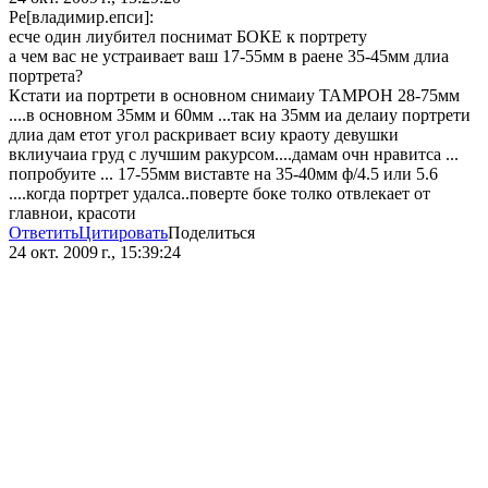
Ре[владимир.епси]:
есче один лиубител поснимат БОКЕ к портрету
а чем вас не устраивает ваш 17-55мм в раене 35-45мм длиа
портрета?
Кстати иа портрети в основном снимаиу ТАМРОН 28-75мм
....в основном 35мм и 60мм ...так на 35мм иа делаиу портрети
длиа дам етот угол раскривает всиу краоту девушки
вклиучаиа груд с лучшим ракурсом....дамам очн нравитса ...
попробуите ... 17-55мм виставте на 35-40мм ф/4.5 или 5.6
....когда портрет удалса..поверте боке толко отвлекает от
главнои, красоти
Ответить
Цитировать
Поделиться
24 окт. 2009 г., 15:39:24