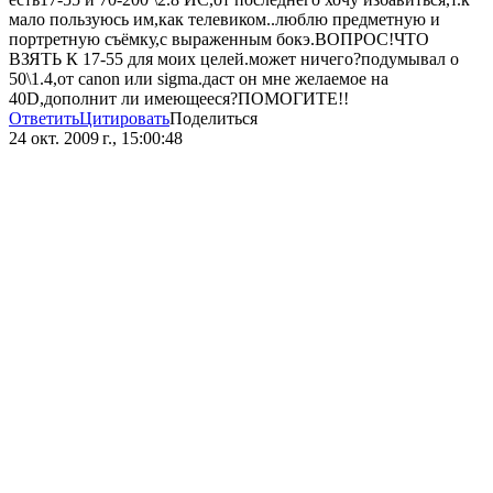
мало пользуюсь им,как телевиком..люблю предметную и
портретную съёмку,с выраженным бокэ.ВОПРОС!ЧТО
ВЗЯТЬ К 17-55 для моих целей.может ничего?подумывал о
50\1.4,от canon или sigma.даст он мне желаемое на
40D,дополнит ли имеющееся?ПОМОГИТЕ!!
Ответить
Цитировать
Поделиться
24 окт. 2009 г., 15:00:48