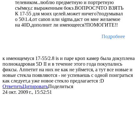
телевиком..люблю предметную и портретную
съёмку,с выраженным бокэ.ВОПРОС!ЧТО ВЗЯТЬ
К 17-55 для моих целей.может ничего?подумывал
о 50\1.4,от canon или sigma.даст он мне желаемое
на 40D,дополнит ли имеющееся?ПОМОГИТЕ!!
Подробнее
к имеющемуся 17-55/2.8 is и паре кроп камер была докуплена
полнокадровая 5D II и в течение этого года покупались
фиксы. Аппетит на них не как не уймется, а тут все новые и
новые стекла появляются - не успеваешь с одной поиграться
как следует,а уже новое стекло предлагается :D
Ответить
Цитировать
Поделиться
24 окт. 2009 г., 15:52:51