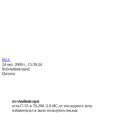
BSA
24 окт. 2009 г., 15:39:24
Re[vladimir.epsi]:
Цитата:
от:vladimir.epsi
есть17-55 и 70-200 \2.8 ИС,от последнего хочу
избавиться,т.к мало пользуюсь им,как