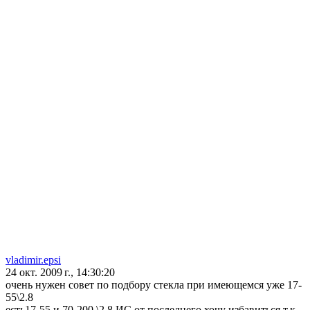
vladimir.epsi
24 окт. 2009 г., 14:30:20
очень нужен совет по подбору стекла при имеющемся уже 17-
55\2.8
есть17-55 и 70-200 \2.8 ИС,от последнего хочу избавиться,т.к