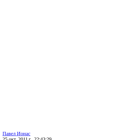
Павел Ионас
25 окт. 2011 г., 22:43:29