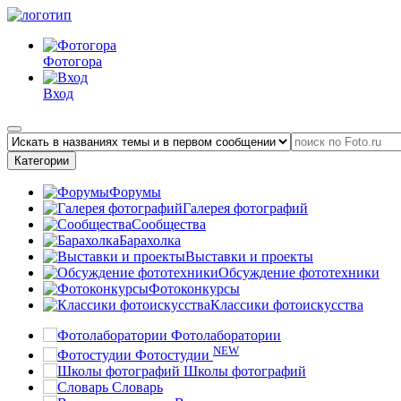
Фотогора
Вход
Категории
Форумы
Галерея фотографий
Сообщества
Барахолка
Выставки и проекты
Обсуждение фототехники
Фотоконкурсы
Классики фотоискусства
Фотолаборатории
NEW
Фотостудии
Школы фотографий
Словарь