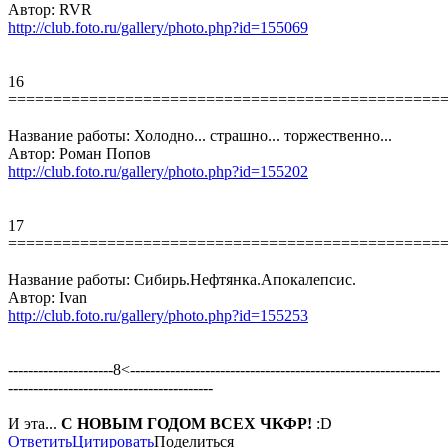
Автор: RVR
http://club.foto.ru/gallery/photo.php?id=155069
16
================================================
Название работы: Холодно... страшно... торжественно...
Автор: Роман Попов
http://club.foto.ru/gallery/photo.php?id=155202
17
================================================
Название работы: Сибирь.Нефтянка.Апокалепсис.
Автор: Ivan
http://club.foto.ru/gallery/photo.php?id=155253
---------------------8<--------------------------------------------------------------
-----------------------------------------
И эта...
С НОВЫМ ГОДОМ ВСЕХ ЧКФР!
:D
Ответить
Цитировать
Поделиться