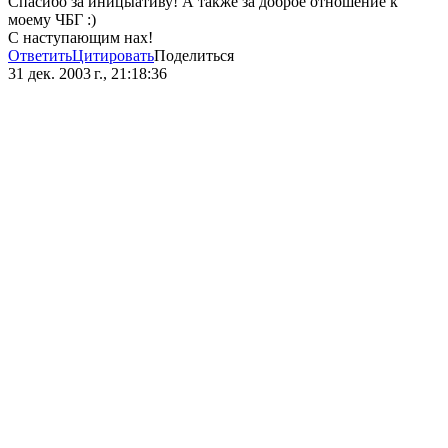
Спасибо за иницыативу! А также за доброе отношение к
моему ЧБГ :)
С наступающим нах!
Ответить
Цитировать
Поделиться
31 дек. 2003 г., 21:18:36