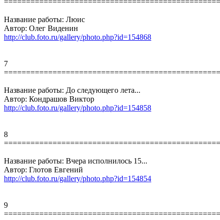
================================================
Название работы: Люис
Автор: Олег Виденин
http://club.foto.ru/gallery/photo.php?id=154868
7
================================================
Название работы: До следующего лета...
Автор: Кондрашов Виктор
http://club.foto.ru/gallery/photo.php?id=154858
8
================================================
Название работы: Вчера исполнилось 15...
Автор: Глотов Евгений
http://club.foto.ru/gallery/photo.php?id=154854
9
================================================