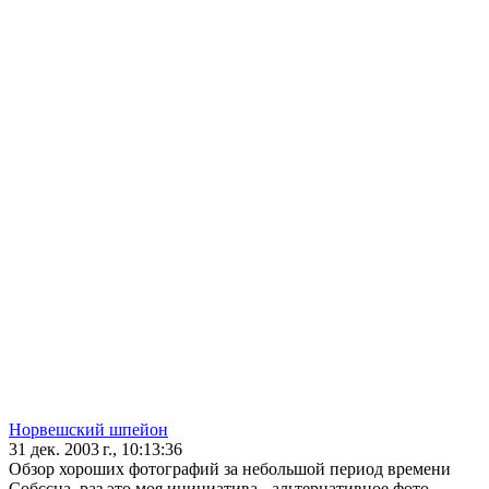
Норвешский шпейон
31 дек. 2003 г., 10:13:36
Обзор хороших фотографий за небольшой период времени
Собссна, раз это моя инициатива - альтернативное фото