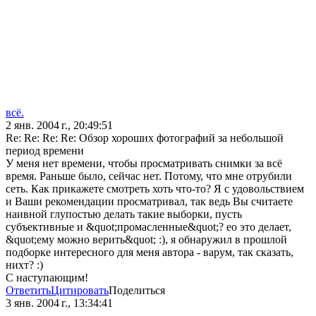
всё.
2 янв. 2004 г., 20:49:51
Re: Re: Re: Re: Обзор хороших фотографий за небольшой
период времени
У меня нет времени, чтобы просматривать снимки за всё
время. Раньше было, сейчас нет. Потому, что мне отрубили
сеть. Как прикажете смотреть хоть что-то? Я с удовольствием
и Ваши рекомендации просматривал, так ведь Вы считаете
наивной глупостью делать такие выборки, пусть
субъективные и &quot;промасленные&quot;? ео это делает,
&quot;ему можно верить&quot; :), я обнаружил в прошлой
подборке интересного для меня автора - варум, так сказать,
нихт? :)
С наступающим!
Ответить
Цитировать
Поделиться
3 янв. 2004 г., 13:34:41