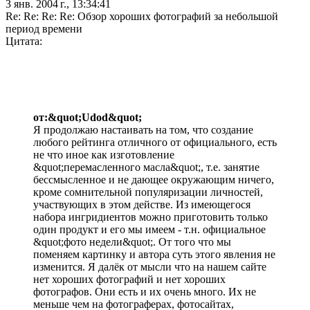
3 янв. 2004 г., 13:34:41
Re: Re: Re: Re: Обзор хороших фотографий за небольшой
период времени
Цитата:
от:&quot;Udod&quot;
Я продолжаю настаивать на том, что создание
любого рейтинга отличного от официального, есть
не что иное как изготовление
&quot;перемасленного масла&quot;, т.е. занятие
бессмысленное и не дающее окружающим ничего,
кроме сомнительной популяризации личностей,
участвующих в этом действе. Из имеющегося
набора ингридиентов можно приготовить только
один продукт и его мы имеем - т.н. официальное
&quot;фото недели&quot;. От того что мы
поменяем картинку и автора суть этого явления не
изменится. Я далёк от мысли что на нашем сайте
нет хороших фотографий и нет хороших
фотографов. Они есть и их очень много. Их не
меньше чем на фотограферах, фотосайтах,