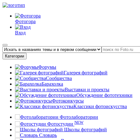
Фотогора
Вход
Категории
Форумы
Галерея фотографий
Сообщества
Барахолка
Выставки и проекты
Обсуждение фототехники
Фотоконкурсы
Классики фотоискусства
Фотолаборатории
NEW
Фотостудии
Школы фотографий
Словарь