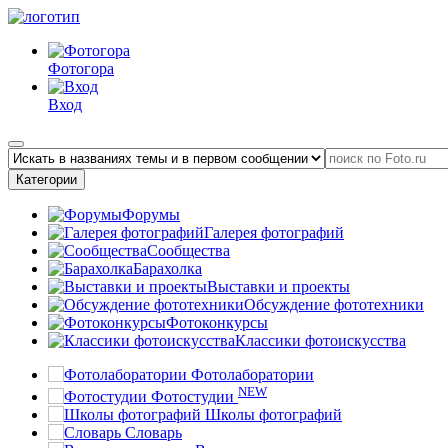
Фотогора
Вход
Категории
Форумы
Галерея фотографий
Сообщества
Барахолка
Выставки и проекты
Обсуждение фототехники
Фотоконкурсы
Классики фотоискусства
Фотолаборатории
NEW
Фотостудии
Школы фотографий
Словарь