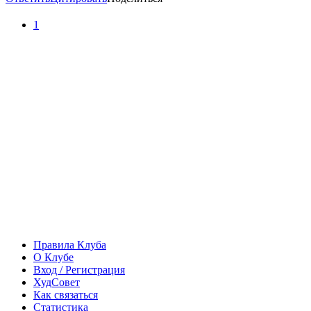
1
Правила Клуба
О Клубе
Вход / Регистрация
ХудСовет
Как связаться
Статистика