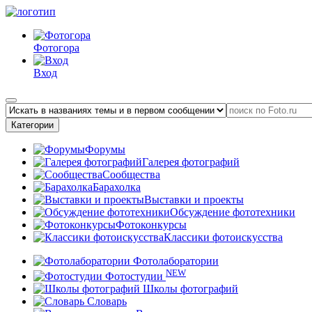
Фотогора
Вход
Категории
Форумы
Галерея фотографий
Сообщества
Барахолка
Выставки и проекты
Обсуждение фототехники
Фотоконкурсы
Классики фотоискусства
Фотолаборатории
NEW
Фотостудии
Школы фотографий
Словарь