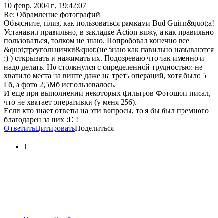
10 февр. 2004 г., 19:42:07
Re: Обрамление фотографий
Объясните, плиз, как пользоваться рамками Bud Guinn&quot;а!
Устанавил правильно, в закладке Action вижу, а как правильно
пользоваться, толком не знаю. Попробовал конечно все
&quot;треугольнички&quot;(не знаю как павильно называются
:) ) открывать и нажимать их. Подозреваю что так именно и
надо делать. Но столкнулся с определенной трудностью: не
хватило места на винте даже на треть операций, хотя было 5
Гб, а фото 2,5Мб использовалось.
И еще при выполнении некоторых фильтров Фотошоп писал,
что не хватает оперативки (у меня 256).
Если кто знает ответы на эти вопросы, то я бы был премного
благодарен за них :D !
Ответить
Цитировать
Поделиться
1