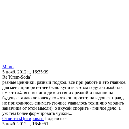
Mioro
5 нояб. 2012 г., 16:35:39
Re[Krem-Soda]:
разные ценники, разный подход. все при работе и это главное.
для меня приоритетнее было купить в этом году автомобиль
вместо д4. все мы исходим из своих реалий и планов на
будущее. я даю человеку то - что он просит, наладошек правда
не приходилось снимать (точнее удавалось технично уводить
заказчика от этой мысли). о вкусай спорить - гнилое дело, а
уж тем более формировать чужой...
Ответить
Цитировать
Поделиться
5 нояб. 2012 г., 16:40:51