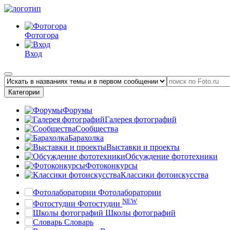
Фотогора
Вход
Категории
Форумы
Галерея фотографий
Сообщества
Барахолка
Выставки и проекты
Обсуждение фототехники
Фотоконкурсы
Классики фотоискусства
Фотолаборатории
NEW
Фотостудии
Школы фотографий
Словарь