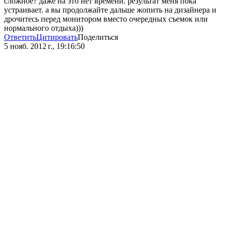
сложное? даже на это нет времени. результат меня пока
устраивает. а вы продолжайте дальше жопить на дизайнера и
дрочитесь перед монитором вместо очередных съемок или
нормального отдыха)))
Ответить
Цитировать
Поделиться
5 нояб. 2012 г., 19:16:50