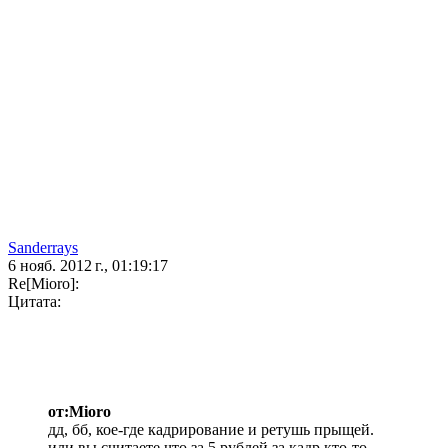
Sanderrays
6 нояб. 2012 г., 01:19:17
Re[Mioro]:
Цитата:
от:Mioro
дд, бб, кое-где кадрирование и ретушь прыщей.
или вы считаете что за 5 рублей за кадр кто-то