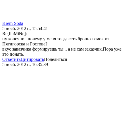
Krem-Soda
5 нояб. 2012 г., 15:54:41
Re[IluMiNe]:
ну конечно.. почему у меня тогда есть бронь сьемок из
Пятигорска и Ростова?
вкус заказчика формируешь ты... а не сам заказчик.Пора уже
это понять.
Ответить
Цитировать
Поделиться
5 нояб. 2012 г., 16:35:39