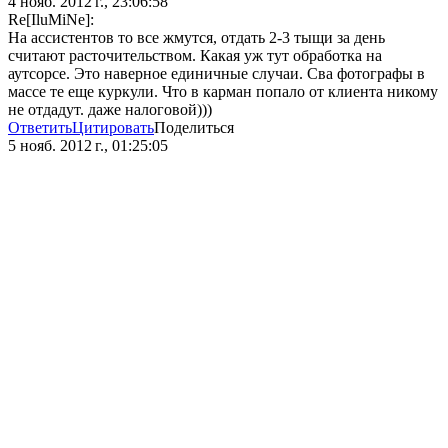
4 нояб. 2012 г., 23:06:58
Re[IluMiNe]:
На ассистентов то все жмутся, отдать 2-3 тыщи за день
считают расточительством. Какая уж тут обработка на
аутсорсе. Это наверное единичные случаи. Сва фотографы в
массе те еще куркули. Что в карман попало от клиента никому
не отдадут. даже налоговой)))
Ответить
Цитировать
Поделиться
5 нояб. 2012 г., 01:25:05