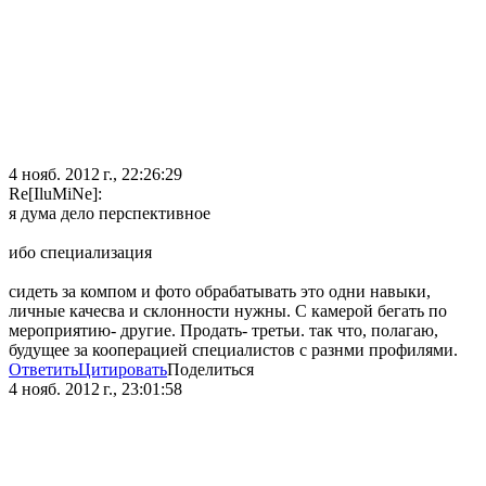
4 нояб. 2012 г., 22:26:29
Re[IluMiNe]:
я дума дело перспективное
ибо специализация
сидеть за компом и фото обрабатывать это одни навыки,
личные качесва и склонности нужны. С камерой бегать по
мероприятию- другие. Продать- третьи. так что, полагаю,
будущее за кооперацией специалистов с разнми профилями.
Ответить
Цитировать
Поделиться
4 нояб. 2012 г., 23:01:58