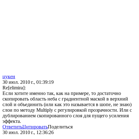
цукен
30 июл. 2010 г., 01:39:19
Re[elimira]:
Если хотите именно так, как на примере, то достаточно
скопировать область неба с градиентной маской в верхний
слой и объединить (или как это называется в шопе, не знаю)
слои по методу Multiply с регулировкой прозрачности. Или с
дублированием скопированного слоя для пущего усиления
эффекта.
Ответить
Цитировать
Поделиться
30 июл. 2010 г., 12:36:26