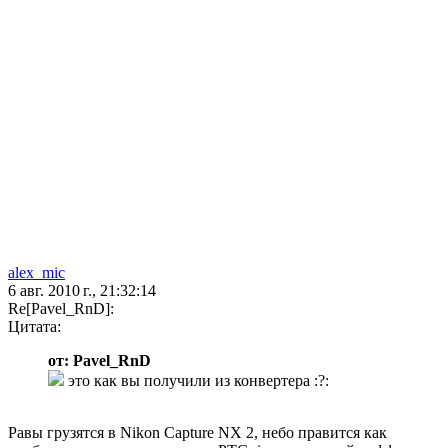
alex_mic
6 авг. 2010 г., 21:32:14
Re[Pavel_RnD]:
Цитата:
от: Pavel_RnD
это как вы получили из конвертера :?:
Равы грузятся в Nikon Capture NX 2, небо правится как