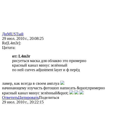
ДиMUSTый
29 июл. 2010 г., 20:08:25
Re[L4m3r]:
Цитата:
от: L4m3r
рисуеться маска для облакво это примерно
красный канал минус зелённый
по ней curves adjustment layer и ф перёд
ламер, как всегда в своем амплуа
начинающему изучасть фотошоп написать &quot;примерно
красный канал минус зелённый&quot;
Ответить
Цитировать
Поделиться
29 июл. 2010 г., 20:22:15