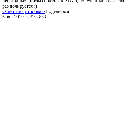
необходимо, потом сводятся в PTGui, полученный тифф еще
раз полируется ))
Ответить
Цитировать
Поделиться
6 авг. 2010 г., 21:33:33