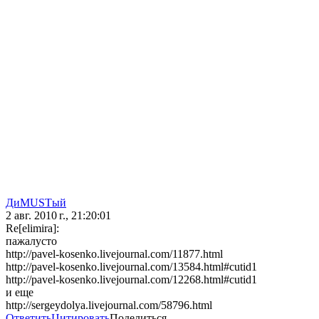
ДиMUSTый
2 авг. 2010 г., 21:20:01
Re[elimira]:
пажалусто
http://pavel-kosenko.livejournal.com/11877.html
http://pavel-kosenko.livejournal.com/13584.html#cutid1
http://pavel-kosenko.livejournal.com/12268.html#cutid1
и еще
http://sergeydolya.livejournal.com/58796.html
Ответить
Цитировать
Поделиться