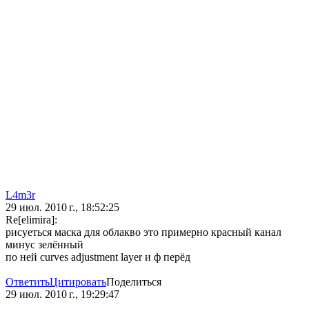
L4m3r
29 июл. 2010 г., 18:52:25
Re[elimira]:
рисуеться маска для облакво это примерно красный канал
минус зелённый
по ней curves adjustment layer и ф перёд
Ответить
Цитировать
Поделиться
29 июл. 2010 г., 19:29:47