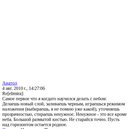
Анатол
4 авг. 2010 г., 14:27:06
Re[elimira]:
Самое первое что я когдато научился делать с небом:
Делаешь новый слой, заливаешь черным, играешься режимом
наложения (выбираешь, я не помню уже какой), уточняешь
прозрачностью, стираешь ненужное. Ненужное - это все кроме
неба. Большой размытой кистью. Не старайся точно. Пусть
над горизонтом остается родное.