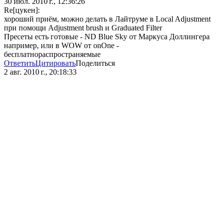
30 июл. 2010 г., 12:36:26
Re[цукен]:
хороший приём, можно делать в Лайтруме в Local Adjustment
при помощи Adjustment brush и Graduated Filter
Пресеты есть готовые - ND Blue Sky от Маркуса Доллингера
например, или в WOW от onOne -
бесплатнораспространяемые
Ответить
Цитировать
Поделиться
2 авг. 2010 г., 20:18:33