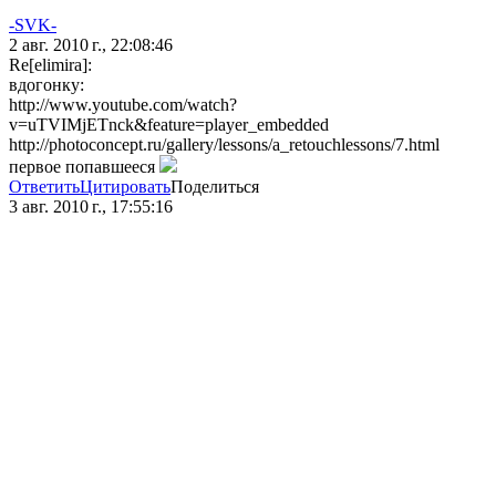
-SVK-
2 авг. 2010 г., 22:08:46
Re[elimira]:
вдогонку:
http://www.youtube.com/watch?
v=uTVIMjETnck&feature=player_embedded
http://photoconcept.ru/gallery/lessons/a_retouchlessons/7.html
первое попавшееся
Ответить
Цитировать
Поделиться
3 авг. 2010 г., 17:55:16