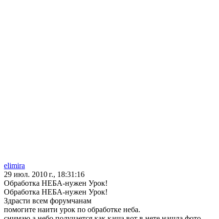
elimira
29 июл. 2010 г., 18:31:16
Обработка НЕБА-нужен Урок!
Обработка НЕБА-нужен Урок!
Здрасти всем форумчанам
помогите наити урок по обработке неба.
снимаю а небо получается как каша.вот в нете нашла фото