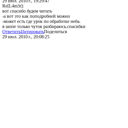
29 июл. 2010 г., 19:29:47
Re[L4m3r]:
вот спасибо будем читать
-а вот это как поподробней можно
-может есть где урок по обработке неба.
в шопе только чуток разбираюсь.спасибки
Ответить
Цитировать
Поделиться
29 июл. 2010 г., 20:08:25