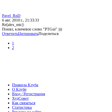
Pavel_RnD
6 авг. 2010 г., 21:33:33
Re[alex_mic]:
Понял, ключевое слово "PTGui" )))
Ответить
Цитировать
Поделиться
1
2
Правила Клуба
О Клубе
Вход / Регистрация
ХудСовет
Как связаться
Статистика
Реклама на сайте