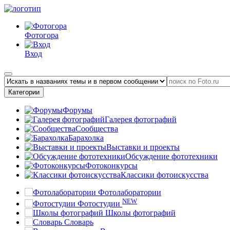
Фотогора
Вход
Категории
Форумы
Галерея фотографий
Сообщества
Барахолка
Выставки и проекты
Обсуждение фототехники
Фотоконкурсы
Классики фотоискусства
Фотолаборатории
NEW
Фотостудии
Школы фотографий
Словарь