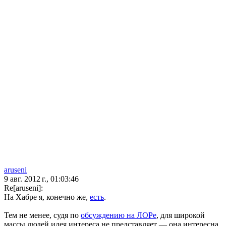
aruseni
9 авг. 2012 г., 01:03:46
Re[aruseni]:
На Хабре я, конечно же,
есть
.
Тем не менее, судя по
обсуждению на ЛОРе
, для широкой
массы людей идея интереса не представляет — она интересна,