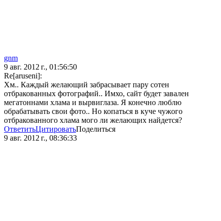
gnm
9 авг. 2012 г., 01:56:50
Re[aruseni]:
Хм.. Каждый желающий забрасывает пару сотен
отбракованных фотографий.. Имхо, сайт будет завален
мегатоннами хлама и вырвиглаза. Я конечно люблю
обрабатывать свои фото.. Но копаться в куче чужого
отбракованного хлама мого ли желающих найдется?
Ответить
Цитировать
Поделиться
9 авг. 2012 г., 08:36:33