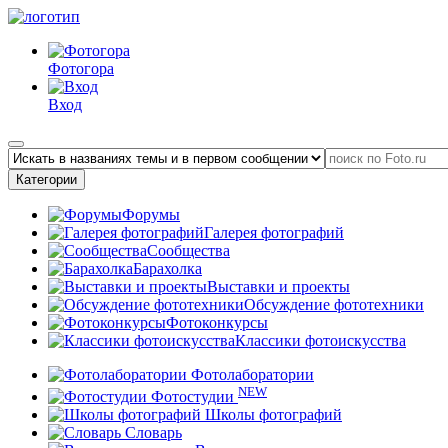
Фотогора
Вход
Категории
Форумы
Галерея фотографий
Сообщества
Барахолка
Выставки и проекты
Обсуждение фототехники
Фотоконкурсы
Классики фотоискусства
Фотолаборатории
NEW
Фотостудии
Школы фотографий
Словарь