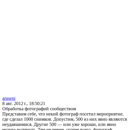
aruseni
8 авг. 2012 г., 18:50:21
Обработка фотографий сообществом
Представим себе, что некий фотограф посетил мероприятие,
где сделал 1000 снимков. Допустим, 500 из них явно являются
неудавшимися. Другие 500 — или уже хороши, или явно
можно вытянуть. Тем не менее, скорее всего, фотограф