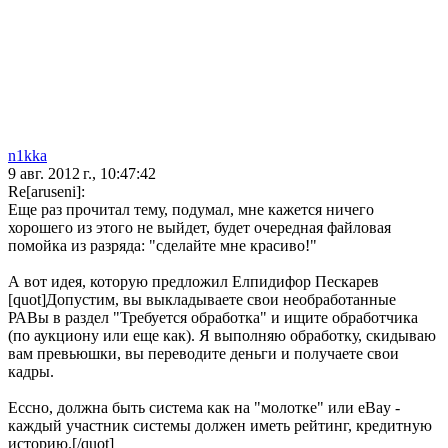
n1kka
9 авг. 2012 г., 10:47:42
Re[aruseni]:
Еще раз прочитал тему, подумал, мне кажется ничего
хорошего из этого не выйдет, будет очередная файловая
помойка из разряда: "сделайте мне красиво!"
А вот идея, которую предложил Елпидифор Пескарев
[quot]Допустим, вы выкладываете свои необработанные
РАВы в раздел "Требуется обработка" и ищите обработчика
(по аукциону или еще как). Я выполняю обработку, скидываю
вам превьюшки, вы переводите деньги и получаете свои
кадры.
Ессно, должна быть система как на "молотке" или eBay -
каждый участник системы должен иметь рейтинг, кредитную
историю.[/quot]