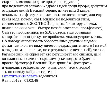
стартапы, возможно даже профинансируют =)
про поделиться равками - здравая идея среди профи, допустим
отщелкал некий Василий серию, из нее взял 3 кадра,
остальные по факту такие же, но то волосок не там, али еще
какая беда, почему бы Василию не поделиться этим,
соотвественно с ЖЕСТКОЙ привязкой к автору снимка,
иначе новички очень быстро позабивают свои портфолио=)
Сам веб-программист, на SDL повесить широчайший
копирайт на всю фотку- не проблема. можно устроить сток.
По поводу использовать обработанные другими людьми
фотки - лично я не вижу ничего предрассудительного ( на мой
взгляд снимаю неплохо, но с ретушью все печальней), тот же
Разумовский не скрывает кто ретуширует его снимки, да и
визажиста мы сами не скрываем=) т.е под фото будет не
просто "фотограф Василий Пупыркин" а "фотограф -
пупыркин, граф.редактор - мумыркин", все классно)
зы. по поводу хабра - я серьезно
Ответить
Цитировать
Поделиться
9 авг. 2012 г., 01:03:46