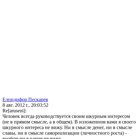
Елпидифор Пескарев
8 авг. 2012 г., 20:03:52
Re[aruseni]:
Человек всегда руководствуется своим шкурным интересом
(не в прямом смысле, а в общем). В изложенном вами я своего
шкурного интереса не вижу. Ни в смысле денег, ни в смысле
славы, ни в смысле самореализации (личностного роста) -
вообще ни в каком не вижу.