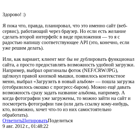
Здорово! :)
Я пока что, правда, планировал, что это именно сайт (веб-
сервис), работающий через браузер. Но если есть желание
сделать второй интерфейс в виде приложения — то я с
радостью напишу соответствующее API (это, конечно, если
уже решим делать).
Или, как вариант, клиент мог бы не дублировать функционал
сайта, а просто предоставлять возможность удобной загрузки.
Например, выбрал оригиналы фоток (NEF/CRW/JPG),
щёлкнул правой кнопкой мышки, появилось контекстное
меню, выбрал «Загрузить в новый альбом» — пошла загрузка
(отобразилось окошко с прогресс-баром). Можно ещё давать
возможность сразу задать название альбома, например. А
когда фотографии уже загружены, то можно зайти на сайт и
посмотреть фотографии там (или дать ссылку кому-нибудь,
кто, возможно, хочет что-то из них самостоятельно
обработать).
Ответить
Цитировать
Поделиться
9 авг. 2012 г., 01:48:22