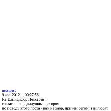
netzgiest
9 авг. 2012 г., 00:27:56
Re[Елпидифор Пескарев]:
согласен с предыдущим оратором.
по поводу этого поста - вам на хабр, причем бегом! там любят