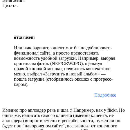
Re[aruseni]:
Цитата:
от:aruseni
Или, как вариант, клиент мог бы не дублировать
функционал сайта, а просто предоставлять
возможность удобной загрузки. Например, выбрал
оригиналы фоток (NEF/CRW/JPG), щёлкнул
правой кнопкой мышки, появилось контекстное
меню, выбрал «Загрузить в новый альбом» —
пошла загрузка (отобразилось окошко с прогресс-
баром).
Подробнее
Именно про аплоадер речь и шла :) Например, как у flickr. Но
опять же, написать самого клиента (именно клиента, не
аплоадера) вопрос времени и рентабельности, нужен ли он
будет при "навороченом сайте", все зависит от конечного