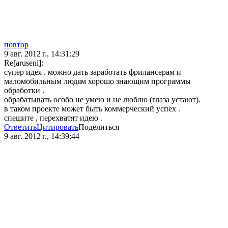
повтор
9 авг. 2012 г., 14:31:29
Re[aruseni]:
супер идея . можно дать заработать фрилансерам и
маломобильным людям хорошо знающим программы
обработки .
обрабатывать особо не умею и не люблю (глаза устают).
в таком проекте может быть коммерческий успех .
спешите , перехватят идею .
Ответить
Цитировать
Поделиться
9 авг. 2012 г., 14:39:44