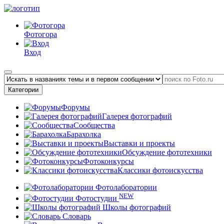
Фотогора
Вход
Категории
Форумы
Галерея фотографий
Сообщества
Барахолка
Выставки и проекты
Обсуждение фототехники
Фотоконкурсы
Классики фотоискусства
Фотолаборатории
NEW
Фотостудии
Школы фотографий
Словарь