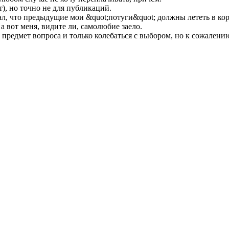
ст), но точно не для публикаций.
л, что предыдущие мои &quot;потуги&quot; должны лететь в корз
 а вот меня, видите ли, самолюбие заело.
 предмет вопроса и только колебаться с выбором, но к сожалению