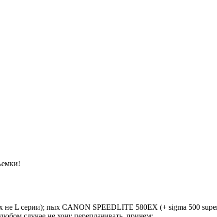
ъемки!
их не L серии); пых CANON SPEEDLITE 580EX (+ sigma 500 supe
 любом случае не хочу переплачивать, причем: