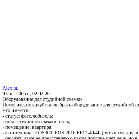
Alex m.
9 янв. 2005 г., 02:02:20
Оборудование для студийной съемки
Помогите, пожалуйста, выбрать оборудование для студийной с
Что имеется:
- статус: фотолюбитель;
- опыт студийной съемки: ноль;
- помещение: квартира;
- фототехника: EOS300; EOS 20D; EF17-40/4L (пять штук друг
- бюджет: даже не представляю о каком порядке идет речь, но в