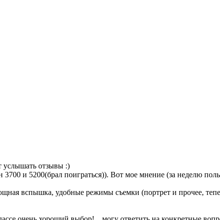
т услышать отзывы :)
3700 и 5200(брал поиграться)). Вот мое мнение (за неделю польз
 мощная вспышка, удобные режимы съемки (портрет и прочее, теп
лассе очень хороший выбор!... могу ответить на конкретные воп