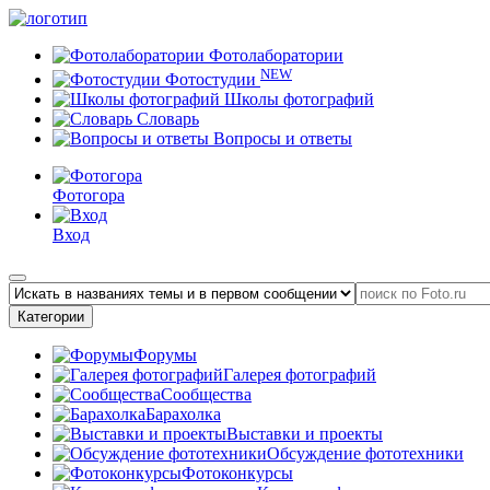
Фотолаборатории
NEW
Фотостудии
Школы фотографий
Словарь
Вопросы и ответы
Фотогора
Вход
Категории
Форумы
Галерея фотографий
Сообщества
Барахолка
Выставки и проекты
Обсуждение фототехники
Фотоконкурсы