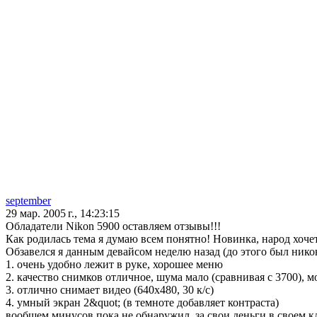
september
29 мар. 2005 г., 14:23:15
Обладатели Nikon 5900 оставляем отзывы!!!
Как родилась тема я думаю всем понятно! Новинка, народ хоче
Обзавелся я данным девайсом неделю назад (до этого был никон 
1. очень удобно лежит в руке, хорошее меню
2. качество снимков отличное, шума мало (сравнивая с 3700),
3. отлично снимает видео (640х480, 30 к/с)
4. умный экран 2&quot; (в темноте добавляет контраста)
вообщем минусов пока не обнаружил, за свои деньги в своем к