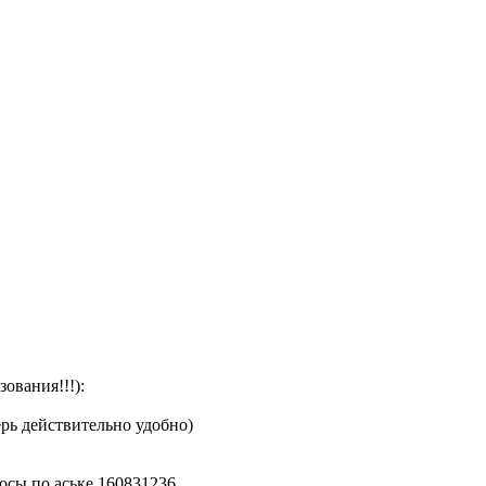
ования!!!):
ерь действительно удобно)
росы по аське 160831236