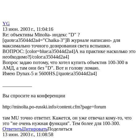
YG
13 июн. 2003 г., 11:04:16
Re: объективы Minolta- индекс "D" ?
[quote:a35044d2a4="Chaika-3"]В журнале написано- для
максимально точного дозирования света вспышки.
ВОПРОС: [color=blue:a35044d2a4]А на практике насколько это
необходимо?[/color:a35044d2a4]
Вопрос задаю потому, что хотел купить объектив 100-300 в
АМД, а там они без "D". Вот и голову ломаю.
Имею Dynax-5 и 5600HS.[/quote:a35044d2a4]
____________
Вы спросите на конференции
http://minolta.po-russki.info/content.cfm?page=forum
там MU точно ответит. Кажется, он уже отвечал кому-то, что
это "не очень нужная функция". Тем более для 100-300.
Ответить
Цитировать
Поделиться
13 июн. 2003 г., 11:08:58