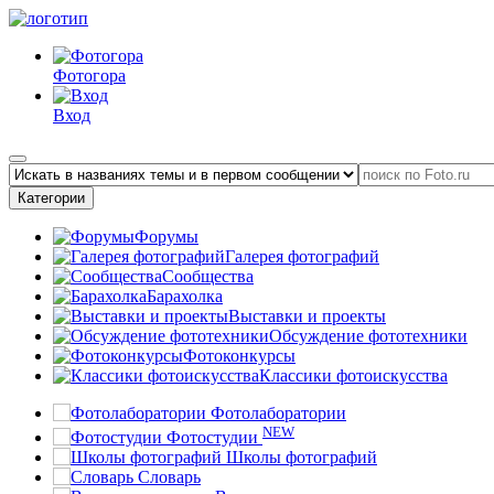
Фотогора
Вход
Категории
Форумы
Галерея фотографий
Сообщества
Барахолка
Выставки и проекты
Обсуждение фототехники
Фотоконкурсы
Классики фотоискусства
Фотолаборатории
NEW
Фотостудии
Школы фотографий
Словарь