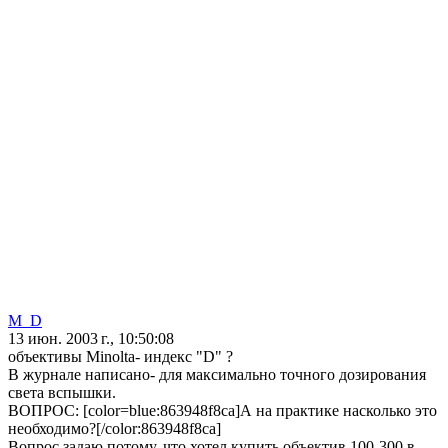
M_D
13 июн. 2003 г., 10:50:08
объективы Minolta- индекс "D" ?
В журнале написано- для максимально точного дозирования
света вспышки.
ВОПРОС: [color=blue:863948f8ca]А на практике насколько это
необходимо?[/color:863948f8ca]
Вопрос задаю потому, что хотел купить объектив 100-300 в