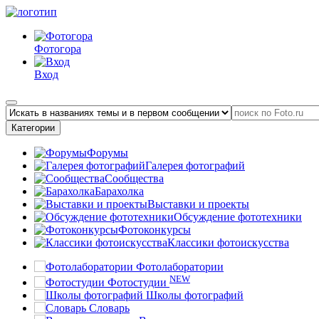
Фотогора
Вход
Категории
Форумы
Галерея фотографий
Сообщества
Барахолка
Выставки и проекты
Обсуждение фототехники
Фотоконкурсы
Классики фотоискусства
Фотолаборатории
NEW
Фотостудии
Школы фотографий
Словарь