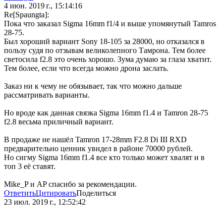
4 июн. 2019 г., 15:14:16
Re[Spaungta]:
Пока что заказал Sigma 16mm f1/4 и выше упомянутый Tamros
28-75.
Был хороший вариант Sony 18-105 за 28000, но отказался в
пользу судя по отзывам великолепного Тамрона. Тем более
светосила f2.8 это очень хорошо. Зума думаю за глаза хватит.
Тем более, если что всегда можно дрона заслать.
Заказ ни к чему не обязывает, так что можно дальше
рассматривать варианты.
Но вроде как данная связка Sigma 16mm f1.4 и Tamron 28-75
f2.8 весьма приличный вариант.
В продаже не нашёл Tamron 17-28mm F2.8 Di III RXD
предварительно ценник увидел в районе 70000 рублей.
Но сигму Sigma 16mm f1.4 все кто только может хвалят и в
топ 3 её ставят.
Mike_P и AP спасибо за рекомендации.
Ответить
Цитировать
Поделиться
23 июл. 2019 г., 12:52:42