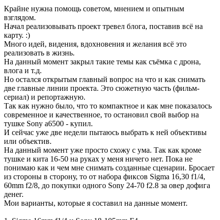
Крайне нужна помощь советом, мнением и опытным
взглядом.
Начал реализовывать проект тревел блога, поставив всё на
карту. :)
Много идей, видения, вдохновения и желания всё это
реализовать в жизнь.
На данный момент закрыл такие темы как съёмка с дрона,
влога и т.д.
Но остался открытым главный вопрос на что и как снимать
две главные линии проекта. Это сюжетную часть (фильм-
сериал) и репортажную.
Так как нужно было, что то компактное и как мне показалось
современное и качественное, то остановил свой выбор на
тушке Sony a6500 - купил.
И сейчас уже две недели пытаюсь выбрать к ней объективы
или объектив.
На данный момент уже просто схожу с ума. Так как кроме
тушке и кита 16-50 на руках у меня ничего нет. Пока не
понимаю как и чем мне снимать созданные сценарии. Бросает
из стороны в сторону, то от набора фиксов Sigma 16,30 f1/4,
60mm f2/8, до покупки одного Sony 24-70 f2.8 за овер дофига
денег.
Мои варианты, которые я составил на данные момент.