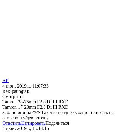
AP
4 июн. 2019 г., 11:07:33
Re[Spaungta]:
Смотрите:
Tamron 28-75mm F2.8 Di III RXD
Tamron 17-28mm F2.8 Di III RXD
Заодно они на ФФ Так что позднее можно приехать на
семьерочку/девьяточгу
Ответить
Цитировать
Поделиться
4 июн. 2019 г., 15:14:16