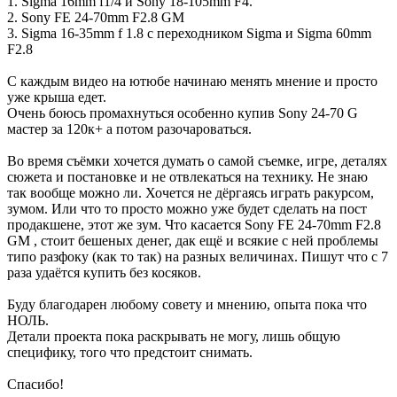
1. Sigma 16mm f1/4 и Sony 18-105mm F4.
2. Sony FE 24-70mm F2.8 GM
3. Sigma 16-35mm f 1.8 c переходником Sigma и Sigma 60mm
F2.8
С каждым видео на ютюбе начинаю менять мнение и просто
уже крыша едет.
Очень боюсь промахнуться особенно купив Sony 24-70 G
мастер за 120к+ а потом разочароваться.
Во время съёмки хочется думать о самой съемке, игре, деталях
сюжета и постановке и не отвлекаться на технику. Не знаю
так вообще можно ли. Хочется не дёргаясь играть ракурсом,
зумом. Или что то просто можно уже будет сделать на пост
продакшене, этот же зум. Что касается Sony FE 24-70mm F2.8
GM , стоит бешеных денег, дак ещё и всякие с ней проблемы
типо разфоку (как то так) на разных величинах. Пишут что с 7
раза удаётся купить без косяков.
Буду благодарен любому совету и мнению, опыта пока что
НОЛЬ.
Детали проекта пока раскрывать не могу, лишь общую
специфику, того что предстоит снимать.
Спасибо!