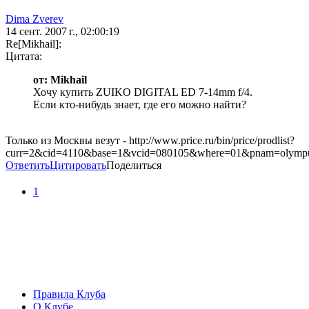
Dima Zverev
14 сент. 2007 г., 02:00:19
Re[Mikhail]:
Цитата:
от: Mikhail
Хочу купить ZUIKO DIGITAL ED 7-14mm f/4.
Если кто-нибудь знает, где его можно найти?
Только из Москвы везут - http://www.price.ru/bin/price/prodlist?
curr=2&cid=4110&base=1&vcid=080105&where=01&pnam=olympu
Ответить
Цитировать
Поделиться
1
Правила Клуба
О Клубе