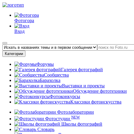
Фотогора
Вход
Категории
Форумы
Галерея фотографий
Сообщества
Барахолка
Выставки и проекты
Обсуждение фототехники
Фотоконкурсы
Классики фотоискусства
Фотолаборатории
NEW
Фотостудии
Школы фотографий
Словарь