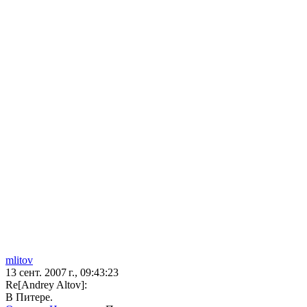
mlitov
13 сент. 2007 г., 09:43:23
Re[Andrey Altov]:
В Питере.