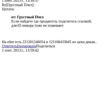
1 сент. 2013 г., 13:39:37
Re[Грустный Пчел]:
Цитата:
от: Грустный Пчел
Если найдете где продаются, поделитесь ссылкой,
для 65 никора тоже не помешает
На ебее есть 221201246054 и 121168433845 но цена дикая..
Ответить
Цитировать
Поделиться
1 сент. 2013 г., 13:59:42