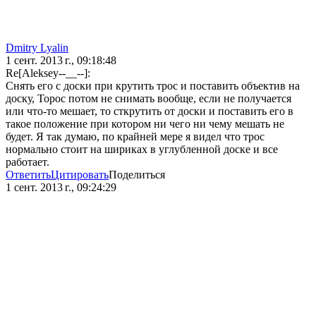
Dmitry Lyalin
1 сент. 2013 г., 09:18:48
Re[Aleksey--__--]:
Снять его с доски при крутить трос и поставить объектив на
доску, Торос потом не снимать вообще, если не получается
или что-то мешает, то сткрутить от доски и поставить его в
такое положение при котором ни чего ни чему мешать не
будет. Я так думаю, по крайней мере я видел что трос
нормально стоит на шириках в углубленной доске и все
работает.
Ответить
Цитировать
Поделиться
1 сент. 2013 г., 09:24:29