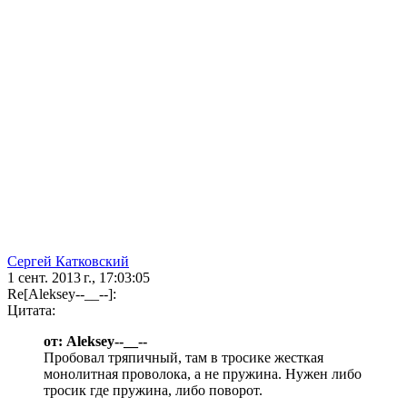
Сергей Катковский
1 сент. 2013 г., 17:03:05
Re[Aleksey--__--]:
Цитата:
от: Aleksey--__--
Пробовал тряпичный, там в тросике жесткая
монолитная проволока, а не пружина. Нужен либо
тросик где пружина, либо поворот.