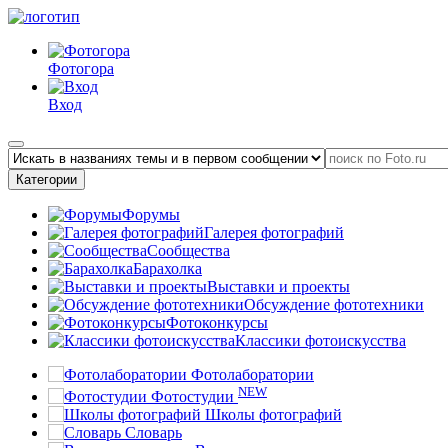
Фотогора
Вход
Категории
Форумы
Галерея фотографий
Сообщества
Барахолка
Выставки и проекты
Обсуждение фототехники
Фотоконкурсы
Классики фотоискусства
Фотолаборатории
NEW
Фотостудии
Школы фотографий
Словарь