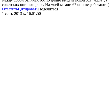
между собой отличаются по длине выдвигающегося "жала", у
советских они покороче. На моей мамии 67 они не работают :(
Ответить
Цитировать
Поделиться
1 сент. 2013 г., 16:01:50