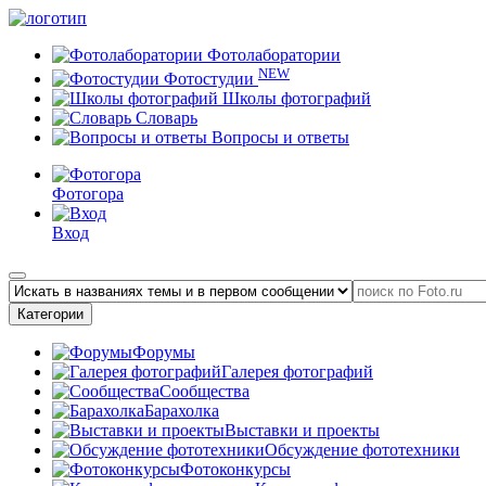
Фотолаборатории
NEW
Фотостудии
Школы фотографий
Словарь
Вопросы и ответы
Фотогора
Вход
Категории
Форумы
Галерея фотографий
Сообщества
Барахолка
Выставки и проекты
Обсуждение фототехники
Фотоконкурсы