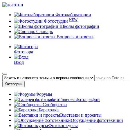
Фотолаборатории
NEW
Фотостудии
Школы фотографий
Словарь
Вопросы и ответы
Фотогора
Вход
Категории
Форумы
Галерея фотографий
Сообщества
Барахолка
Выставки и проекты
Обсуждение фототехники
Фотоконкурсы