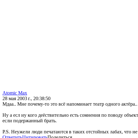
Atomic Max
28 мая 2003 г., 20:38:50
Мдаа.. Мне почему-то это всё напоминает театр одного актёра..
Ну а есл иу кого деёствительно есть сомнения по поводу объект
если подержанный брать.
P.S. Неужели люди печатаются в таких отстойных лабах, что н
Ответить
Цитировать
Поделиться