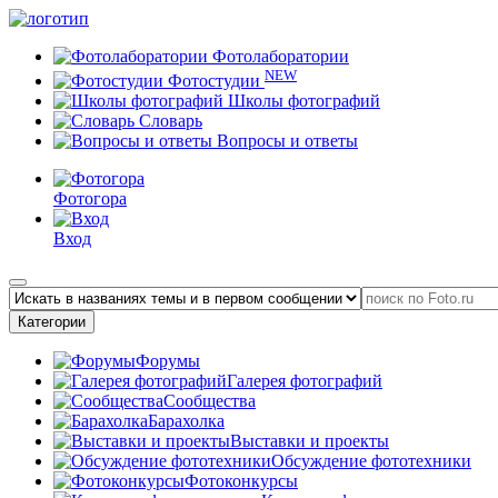
Фотолаборатории
NEW
Фотостудии
Школы фотографий
Словарь
Вопросы и ответы
Фотогора
Вход
Категории
Форумы
Галерея фотографий
Сообщества
Барахолка
Выставки и проекты
Обсуждение фототехники
Фотоконкурсы