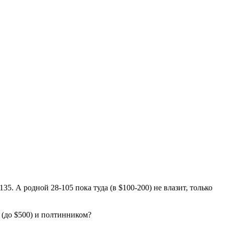
35. А родной 28-105 пока туда (в $100-200) не влазит, только
 (до $500) и полтинником?