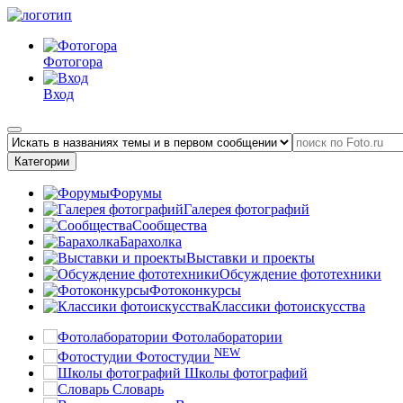
Фотогора
Вход
Категории
Форумы
Галерея фотографий
Сообщества
Барахолка
Выставки и проекты
Обсуждение фототехники
Фотоконкурсы
Классики фотоискусства
Фотолаборатории
NEW
Фотостудии
Школы фотографий
Словарь