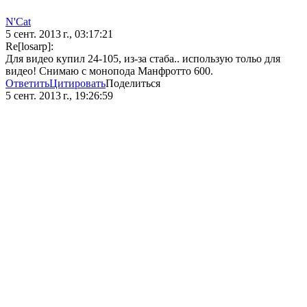
N'Cat
5 сент. 2013 г., 03:17:21
Re[losarp]:
Для видео купил 24-105, из-за стаба.. использую тольо для
видео! Снимаю с монопода Манфротто 600.
Ответить
Цитировать
Поделиться
5 сент. 2013 г., 19:26:59