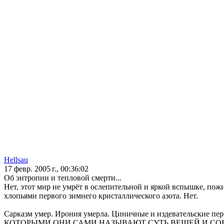
Hellsau
17 февр. 2005 г., 00:36:02
Об энтропии и тепловой смерти...
Нет, этот мир не умрёт в ослепительной и яркой вспышке, пож
хлопьями первого зимнего кристаллического азота. Нет.
Сарказм умер. Ирония умерла. Циничные и издевательские пер
КОТОРЫМИ ОНИ САМИ НАЗЫВАЮТ СУТЬ ВЕЩЕЙ И СОБЫ