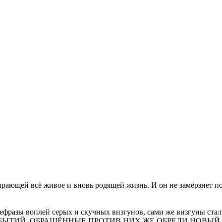
ирающей всё живое и вновь родящей жизнь. И он не замёрзнет п
ефразы воплей серых и скучных визгунов, сами же визгуны стал
ТИЙ, ОБРАЩЁННЫЕ ПРОТИВ НИХ ЖЕ ОБРЕЛИ НОВЫЙ СМ