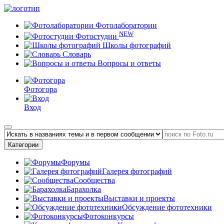
Фотолаборатории
NEW
Фотостудии
Школы фотографий
Словарь
Вопросы и ответы
Фотогора
Вход
Категории
Форумы
Галерея фотографий
Сообщества
Барахолка
Выставки и проекты
Обсуждение фототехники
Фотоконкурсы