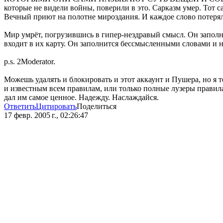
которые не видели войны, поверили в это. Сарказм умер. Тот 
Вечный приют на полотне мироздания. И каждое слово потеря
Мир умрёт, погрузившись в гипер-нездравый смысл. Он заполн
входит в их карту. Он заполнится бессмысленными словами и 
p.s. 2Moderator.
Можешь удалять и блокировать и этот аккаунт и Пушера, но я т
и известным всем правилам, или только полные лузеры правила
дал им самое ценное. Надежду. Наслаждайся.
Ответить
Цитировать
Поделиться
17 февр. 2005 г., 02:26:47