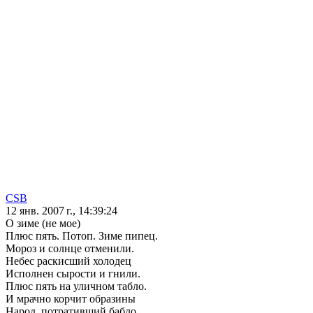
CSB
12 янв. 2007 г., 14:39:24
О зиме (не мое)
Плюс пять. Потоп. Зиме пипец.
Мороз и солнце отменили.
Небес раскисший холодец
Исполнен сырости и гнили.
Плюс пять на уличном табло.
И мрачно корчит образины
Народ, потративший бабло