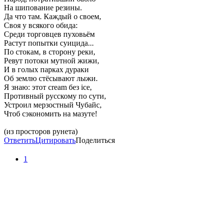
На шипование резины.
Да что там. Каждый о своем,
Своя у всякого обида:
Среди торговцев пуховьём
Растут попытки суицида...
По стокам, в сторону реки,
Ревут потоки мутной жижи,
И в голых парках дураки
Об землю стёсывают лыжи.
Я знаю: этот cream без ice,
Противный русскому по сути,
Устроил мерзостный Чубайс,
Чтоб сэкономить на мазуте!
(из просторов рунета)
Ответить
Цитировать
Поделиться
1