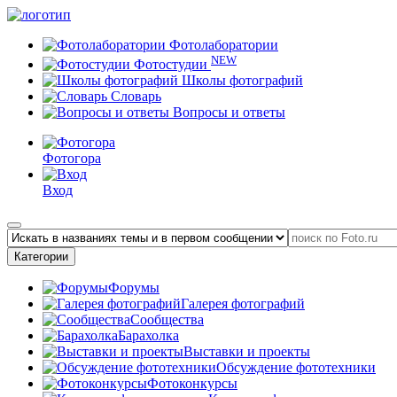
Фотолаборатории
NEW
Фотостудии
Школы фотографий
Словарь
Вопросы и ответы
Фотогора
Вход
Категории
Форумы
Галерея фотографий
Сообщества
Барахолка
Выставки и проекты
Обсуждение фототехники
Фотоконкурсы