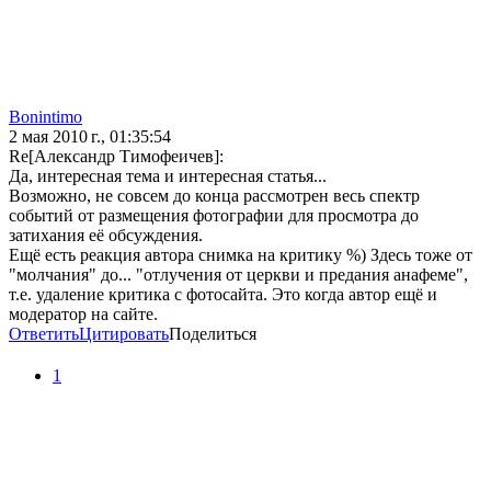
Bonintimo
2 мая 2010 г., 01:35:54
Re[Александр Тимофеичев]:
Да, интересная тема и интересная статья...
Возможно, не совсем до конца рассмотрен весь спектр
событий от размещения фотографии для просмотра до
затихания её обсуждения.
Ещё есть реакция автора снимка на критику %) Здесь тоже от
"молчания" до... "отлучения от церкви и предания анафеме",
т.е. удаление критика с фотосайта. Это когда автор ещё и
модератор на сайте.
Ответить
Цитировать
Поделиться
1