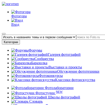
Фотогора
Вход
Категории
Форумы
Галерея фотографий
Сообщества
Барахолка
Выставки и проекты
Обсуждение фототехники
Фотоконкурсы
Классики фотоискусства
Фотолаборатории
NEW
Фотостудии
Школы фотографий
Словарь