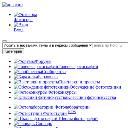
Фотогора
Вход
Категории
Форумы
Галерея фотографий
Сообщества
Барахолка
Выставки и проекты
Обсуждение фототехники
Фотоконкурсы
Классики фотоискусства
Фотолаборатории
NEW
Фотостудии
Школы фотографий
Словарь