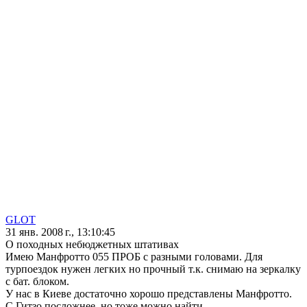
GLOT
31 янв. 2008 г., 13:10:45
О походных небюджетных штативах
Имею Манфротто 055 ПРОБ с разными головами. Для
турпоездок нужен легких но прочный т.к. снимаю на зеркалку
с бат. блоком.
У нас в Киеве достаточно хорошо представлены Манфротто.
С Гитзо посложнее, но тоже можно найти.