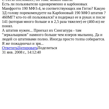
Есть ли пользователи одновременно и карбоновых
Манфротто 190 МФ3-4, м соответствующих им Гитзо? Какую
3Д голову порекомендуете на Карбоновый 190 МФ3 штатив ?
460МГ? кто-то ей пользовался? я подержал ее в руках и после
141 (которая много больше и в 2,5 раза тяжелее) ее (460-ю) не
понял.
А штатив нужен... Приехал их Сингапура - там
"зеркальщиков" намного больше чем юзеров мыльниц. Да и
людей со штативами полно. Иногда просто толпа собирается.
Я же пожадничал и зря...
Ответить
Цитировать
Поделиться
31 янв. 2008 г., 14:12:40