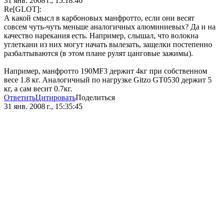
31 янв. 2008 г., 15:18:46
Re[GLOT]:
А какой смысл в карбоновых манфротто, если они весят
совсем чуть-чуть меньше аналогичных алюминиевых? Да и на
качество нарекания есть. Например, слышал, что волокна
углеткани из них могут начать вылезать, защелки постепенно
разбалтываются (в этом плане рулят цанговые зажимы).
Например, манфротто 190MF3 держит 4кг при собственном
весе 1.8 кг. Аналогичный по нагрузке Gitzo GT0530 держит 5
кг, а сам весит 0.7кг.
Ответить
Цитировать
Поделиться
31 янв. 2008 г., 15:35:45