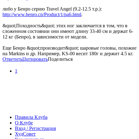
либо у Бенро серию Travel Angel (9.2-12.5 т.р.):
http://www.benro.cn/Product/1/pa6.html
.
&quot;Походность&quot; этих ног заключается в том, что в
сложенном состоянии они имеют длину 33-40 см и держат 6-
12 кг (Бенро), в зависимости от модели.
Еще Бенро &quot;производит&quot; шаровые головы, похожие
на Markins и др. Например, KS-00 весит 180г и держит 4.5 кг.
Ответить
Цитировать
Поделиться
1
Правила Клуба
О Клубе
Вход / Регистрация
ХудСовет