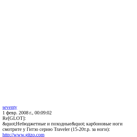
seventy
1 февр. 2008 г., 00:09:02
Re[GLOT]:
&quot;Небюджетные и походные&quot; карбоновые ноги
смотрите у Гитзо серию Traveler (15-20т.р. за ноги):
http://www.gitzo.com