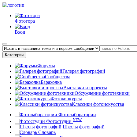
Фотогора
Вход
Категории
Форумы
Галерея фотографий
Сообщества
Барахолка
Выставки и проекты
Обсуждение фототехники
Фотоконкурсы
Классики фотоискусства
Фотолаборатории
NEW
Фотостудии
Школы фотографий
Словарь