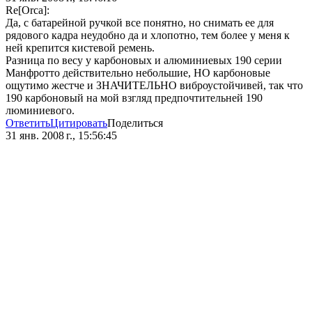
Re[Orca]:
Да, с батарейной ручкой все понятно, но снимать ее для
рядового кадра неудобно да и хлопотно, тем более у меня к
ней крепится кистевой ремень.
Разница по весу у карбоновых и алюминиевых 190 серии
Манфротто действительно небольшие, НО карбоновые
ощутимо жестче и ЗНАЧИТЕЛЬНО виброустойчивей, так что
190 карбоновый на мой взгляд предпочтительней 190
люминиевого.
Ответить
Цитировать
Поделиться
31 янв. 2008 г., 15:56:45