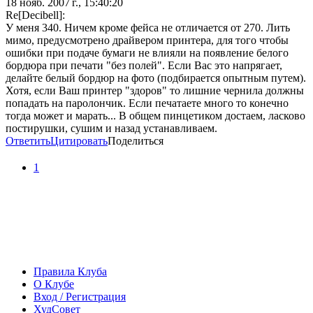
18 нояб. 2007 г., 15:40:20
Re[Decibell]:
У меня 340. Ничем кроме фейса не отличается от 270. Лить
мимо, предусмотрено драйвером принтера, для того чтобы
ошибки при подаче бумаги не влияли на появление белого
бордюра при печати "без полей". Если Вас это напрягает,
делайте белый бордюр на фото (подбирается опытным путем).
Хотя, если Ваш принтер "здоров" то лишние чернила должны
попадать на паролончик. Если печатаете много то конечно
тогда может и марать... В общем пинцетиком достаем, ласково
постирушки, сушим и назад устанавливаем.
Ответить
Цитировать
Поделиться
1
Правила Клуба
О Клубе
Вход / Регистрация
ХудСовет