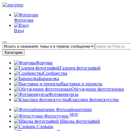
Фотогора
Вход
Категории
Форумы
Галерея фотографий
Сообщества
Барахолка
Выставки и проекты
Обсуждение фототехники
Фотоконкурсы
Классики фотоискусства
Фотолаборатории
NEW
Фотостудии
Школы фотографий
Словарь