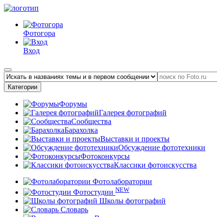
Фотогора
Вход
Категории
Форумы
Галерея фотографий
Сообщества
Барахолка
Выставки и проекты
Обсуждение фототехники
Фотоконкурсы
Классики фотоискусства
Фотолаборатории
NEW
Фотостудии
Школы фотографий
Словарь