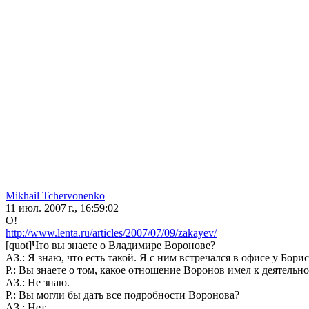
Mikhail Tchervonenko
11 июл. 2007 г., 16:59:02
O!
http://www.lenta.ru/articles/2007/07/09/zakayev/
[quot]Что вы знаете о Владимире Воронове?
АЗ.: Я знаю, что есть такой. Я с ним встречался в офисе у Бор
Р.: Вы знаете о том, какое отношение Воронов имел к деятель
АЗ.: Не знаю.
Р.: Вы могли бы дать все подробности Воронова?
АЗ.: Нет.