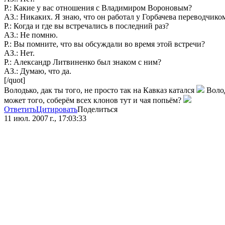
Р.: Какие у вас отношения с Владимиром Вороновым?
АЗ.: Никаких. Я знаю, что он работал у Горбачева переводчико
Р.: Когда и где вы встречались в последний раз?
АЗ.: Не помню.
Р.: Вы помните, что вы обсуждали во время этой встречи?
АЗ.: Нет.
Р.: Александр Литвиненко был знаком с ним?
АЗ.: Думаю, что да.
[/quot]
Володько, дак ты того, не просто так на Кавказ катался
Волод
может того, соберём всех клонов тут и чая попьём?
Ответить
Цитировать
Поделиться
11 июл. 2007 г., 17:03:33