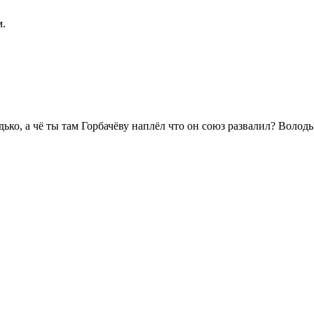
м.
ько, а чё ты там Горбачёву наплёл что он союз развалил? Володьк