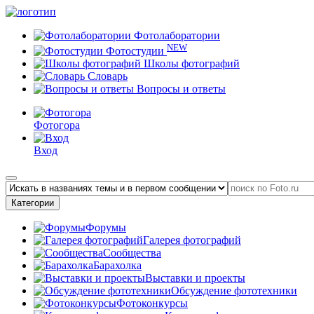
Фотолаборатории
NEW
Фотостудии
Школы фотографий
Словарь
Вопросы и ответы
Фотогора
Вход
Категории
Форумы
Галерея фотографий
Сообщества
Барахолка
Выставки и проекты
Обсуждение фототехники
Фотоконкурсы