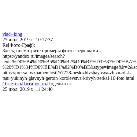
vlad--king
25 июл. 2019 г., 10:17:37
Re[Фото-Граф]:
Здесь, посмотрите примеры фото с зеркалами -
https://yandex.ru/images/search?
text=%D0%B4%D0%B5%D0%B2%D0%BE%D1%87%D0%BA
%20%D1%84%D0%BE%D1%82%D0%BE&stype=image&lr=2&sou
https://pressa.tv/znamenitosti/57728-neslozhivshayasya-zhizn-oli-i-
tani-yukinyh-glavnyh-geroin-korolevstva-krivyh-zerkal-16-foto.html
Ответить
Цитировать
Поделиться
25 июл. 2019 г., 11:24:40