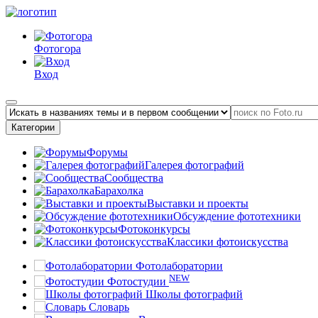
Фотогора
Вход
Категории
Форумы
Галерея фотографий
Сообщества
Барахолка
Выставки и проекты
Обсуждение фототехники
Фотоконкурсы
Классики фотоискусства
Фотолаборатории
NEW
Фотостудии
Школы фотографий
Словарь