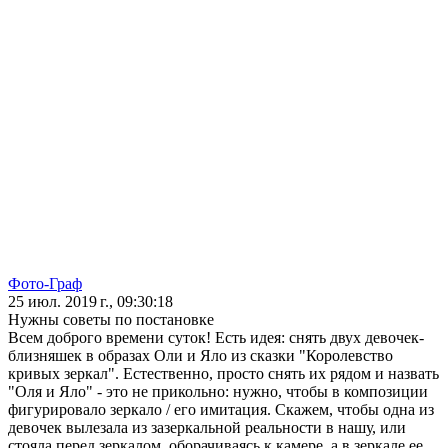
Фото-Граф
25 июл. 2019 г., 09:30:18
Нужны советы по постановке
Всем доброго времени суток! Есть идея: снять двух девочек-
близняшек в образах Оли и Яло из сказки "Королевство
кривых зеркал". Естественно, просто снять их рядом и назвать
"Оля и Яло" - это не прикольно: нужно, чтобы в композиции
фигурировало зеркало / его имитация. Скажем, чтобы одна из
девочек вылезала из зазеркальной реальности в нашу, или
стояла перед зеркалом, оборачиваясь к камере, а в зеркале ее