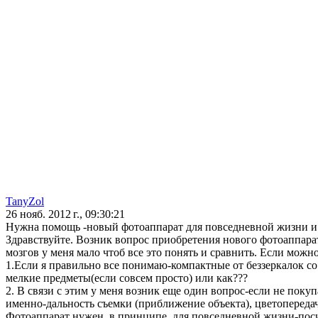
TanyZol
26 нояб. 2012 г., 09:30:21
Нужна помощь -новый фотоаппарат для повседневной жизни и
Здравствуйте. Возник вопрос приобретения нового фотоаппарат
мозгов у меня мало чтоб все это понять и сравнить. Если можн
1.Если я правильно все понимаю-компактные от беззеркалок со
мелкие предметы(если совсем просто) или как???
2. В связи с этим у меня возник еще один вопрос-если не покуп
именно-дальность съемки (приближение объекта), цветопередачу
Фотоаппарат нужен, в принципе, для повседневной жизни-посид