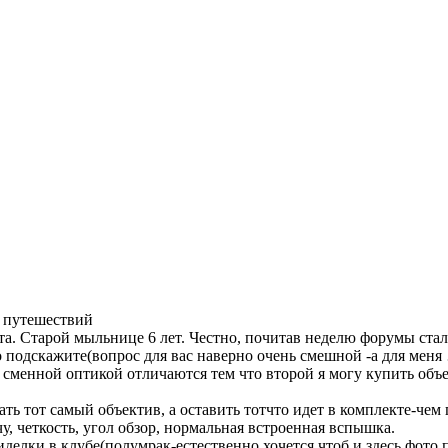
 путешествий
а. Старой мыльнице 6 лет. Честно, почитав неделю форумы стало
о подскажите(вопрос для вас наверно очень смешной -а для меня 
 сменной оптикой отличаются тем что второй я могу купить объе
ать тот самый объектив, а оставить тотчто идет в комплекте-чем
, четкость, угол обзор, нормальная встроенная вспышка.
елки в клубе(полумрак-естественно хочется чтоб и здесь фото 