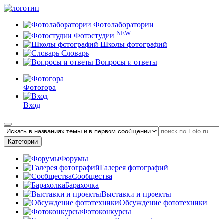
Фотолаборатории
NEW
Фотостудии
Школы фотографий
Словарь
Вопросы и ответы
Фотогора
Вход
Категории
Форумы
Галерея фотографий
Сообщества
Барахолка
Выставки и проекты
Обсуждение фототехники
Фотоконкурсы