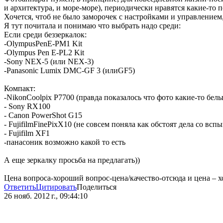
и архитектура, и море-море), периодически нравятся какие-то 
Хочется, чтоб не было заморочек с настройками и управлением,
Я тут почитала и понимаю что выбрать надо среди:
Если среди беззеркалок:
-OlympusPenE-PM1 Kit
-Olympus Pen E-PL2 Kit
-Sony NEX-5 (или NEX-3)
-Panasonic Lumix DMC-GF 3 (илиGF5)
Компакт:
-NikonCoolpix P7700 (правда показалось что фото какие-то белы
- Sony RX100
- Canon PowerShot G15
- FujifilmFinePixX10 (не совсем поняла как обстоят дела со вс
- Fujifilm XF1
-панасоник возможно какой то есть
А еще зеркалку просьба на предлагать))
Цена вопроса-хороший вопрос-цена/качество-отсюда и цена – хо
Ответить
Цитировать
Поделиться
26 нояб. 2012 г., 09:44:10