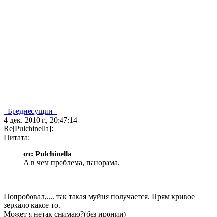
_Бреднесущий_
4 дек. 2010 г., 20:47:14
Re[Pulchinella]:
Цитата:
от: Pulchinella
А в чем проблема, панорама.
Попробовал,.... так такая муйня получается. Прям кривое
зеркало какое то.
Может я нетак снимаю?(без иронии)