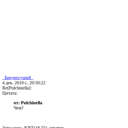
_Бреднесущий_
4 дек. 2010 г., 20:50:22
Re[Pulchinella]:
Цитата:
от: Pulchinella
Чем?
Зеркалоча, КИТ(18-55), штатив.