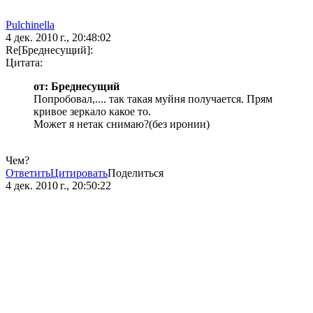
Pulchinella
4 дек. 2010 г., 20:48:02
Re[Бреднесущий]:
Цитата:
от: Бреднесущий
Попробовал,.... так такая муйня получается. Прям
кривое зеркало какое то.
Может я нетак снимаю?(без иронии)
Чем?
Ответить
Цитировать
Поделиться
4 дек. 2010 г., 20:50:22