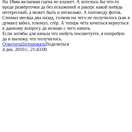
На 18мм желаемая сцена не влазеет. А хотелось бы что-то
вроде развёрточки да без искажений и ракурс какой нибудь
интересный, а может быть и несколько. А поповоду фоток.
Снимал месяца два назад, толком ни чего не получилось (как я
думаю) забил, плюнул, стёр. А теперь чёта хочиться вернуться
к данному вопросу да незнаю с чего начать.
Если хотябы для начала что нибуть посоветуете, я попробую
да и выложу, что получилось.
Ответить
Цитировать
Поделиться
4 дек. 2010 г., 21:43:00