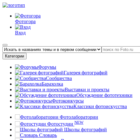
Фотогора
Вход
Категории
Форумы
Галерея фотографий
Сообщества
Барахолка
Выставки и проекты
Обсуждение фототехники
Фотоконкурсы
Классики фотоискусства
Фотолаборатории
NEW
Фотостудии
Школы фотографий
Словарь