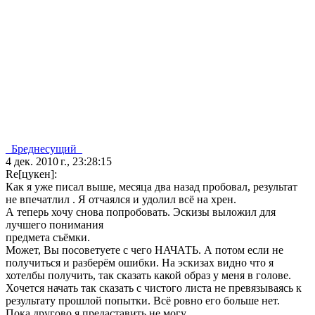
_Бреднесущий_
4 дек. 2010 г., 23:28:15
Re[цукен]:
Как я уже писал выше, месяца два назад пробовал, результат
не впечатлил . Я отчаялся и удолил всё на хрен.
А теперь хочу снова попробовать. Эскизы выложил для
лучшего понимания
предмета съёмки.
Может, Вы посоветуете с чего НАЧАТЬ. А потом если не
получиться и разберём ошибки. На эскизах видно что я
хотелбы получить, так сказать какой образ у меня в голове.
Хочется начать так сказать с чистого листа не превязываясь к
результату прошлой попытки. Всё ровно его больше нет.
Пока другово я предаставить не могу.