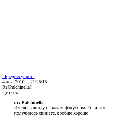
_Бреднесущий_
4 дек. 2010 г., 21:25:15
Re[Pulchinella]:
Цитата:
от: Pulchinella
Имелось ввиду на каком фокусном. Если что
получилось скинете, вообще хорошо.