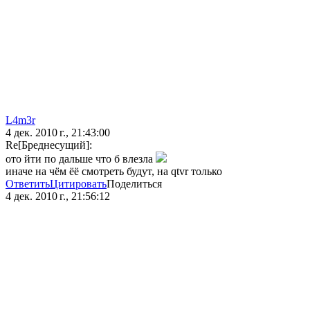
L4m3r
4 дек. 2010 г., 21:43:00
Re[Бреднесущий]:
ото йти по дальше что б влезла
иначе на чём ёё смотреть будут, на qtvr только
Ответить
Цитировать
Поделиться
4 дек. 2010 г., 21:56:12