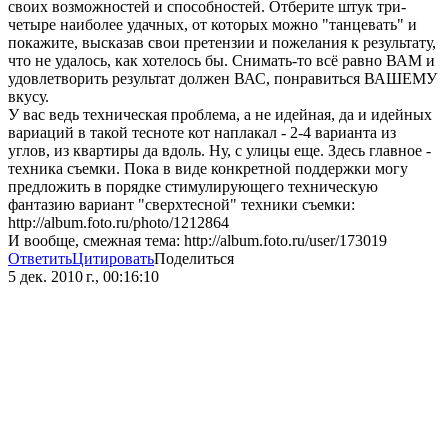
своих возможностей и способностей. Отберите штук три-
четыре наиболее удачных, от которых можно "танцевать" и
покажите, высказав свои претензии и пожелания к результату,
что не удалось, как хотелось бы. Снимать-то всё равно ВАМ и
удовлетворить результат должен ВАС, понравиться ВАШЕМУ
вкусу.
У вас ведь техническая проблема, а не идейная, да и идейных
вариаций в такой тесноте кот наплакал - 2-4 варианта из
углов, из квартиры да вдоль. Ну, с улицы еще. Здесь главное -
техника съемки. Пока в виде конкретной поддержки могу
предложить в порядке стимулирующего техническую
фантазию вариант "сверхтесной" техники съемки:
http://album.foto.ru/photo/1212864
И вообще, смежная тема: http://album.foto.ru/user/173019
Ответить
Цитировать
Поделиться
5 дек. 2010 г., 00:16:10