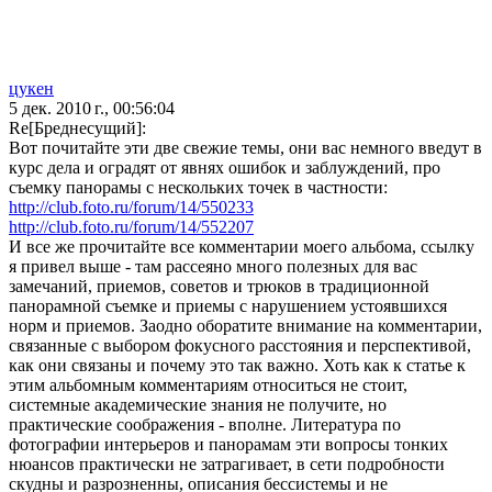
цукен
5 дек. 2010 г., 00:56:04
Re[Бреднесущий]:
Вот почитайте эти две свежие темы, они вас немного введут в
курс дела и оградят от явнях ошибок и заблуждений, про
съемку панорамы с нескольких точек в частности:
http://club.foto.ru/forum/14/550233
http://club.foto.ru/forum/14/552207
И все же прочитайте все комментарии моего альбома, ссылку
я привел выше - там рассеяно много полезных для вас
замечаний, приемов, советов и трюков в традиционной
панорамной съемке и приемы с нарушением устоявшихся
норм и приемов. Заодно оборатите внимание на комментарии,
связанные с выбором фокусного расстояния и перспективой,
как они связаны и почему это так важно. Хоть как к статье к
этим альбомным комментариям относиться не стоит,
системные академические знания не получите, но
практические соображения - вполне. Литература по
фотографии интерьеров и панорамам эти вопросы тонких
нюансов практически не затрагивает, в сети подробности
скудны и разрозненны, описания бессистемы и не