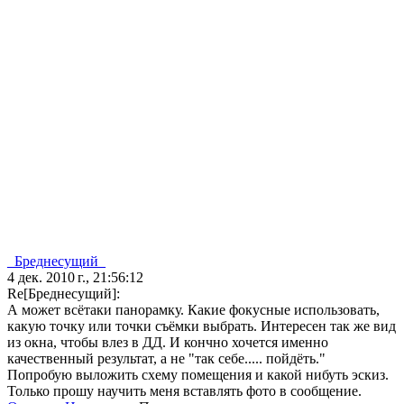
_Бреднесущий_
4 дек. 2010 г., 21:56:12
Re[Бреднесущий]:
А может всётаки панорамку. Какие фокусные использовать,
какую точку или точки съёмки выбрать. Интересен так же вид
из окна, чтобы влез в ДД. И кончно хочется именно
качественный результат, а не "так себе..... пойдёть."
Попробую выложить схему помещения и какой нибуть эскиз.
Только прошу научить меня вставлять фото в сообщение.