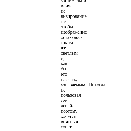
минимально
влиял
на
визирование,
т.е.
чтобы
изображение
оставалось
таким
же
светлым
и,
как
бы
это
назвать,
узнаваемым...Никогда
не
пользовал
сей
девайс,
поэтому
хочется
внятный
совет