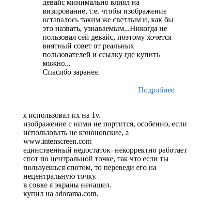
девайс минимально влиял на
визирование, т.е. чтобы изображение
оставалось таким же светлым и, как бы
это назвать, узнаваемым...Никогда не
пользовал сей девайс, поэтому хочется
внятный совет от реальных
пользователей и ссылку где купить
можно...
Спасибо заранее.
Подробнее
я использовал их на 1v.
изображение с ними не портится, особенно, если
использовать не кэноновские, а
www.intenscreen.com
единственный недостаток- некорректно работает
спот по центральной точке, так что если ты
пользуешься спотом, то переведи его на
нецентральную точку.
в совке я экраны ненашел.
купил на adorama.com.