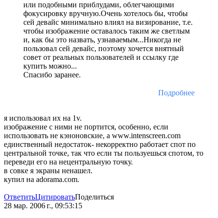
или подобными приблудами, облегчающими
фокусировку вручную.Очень хотелось бы, чтобы
сей девайс минимально влиял на визирование, т.е.
чтобы изображение оставалось таким же светлым
и, как бы это назвать, узнаваемым...Никогда не
пользовал сей девайс, поэтому хочется внятный
совет от реальных пользователей и ссылку где
купить можно...
Спасибо заранее.
Подробнее
я использовал их на 1v.
изображение с ними не портится, особенно, если
использовать не кэноновские, а www.intenscreen.com
единственный недостаток- некорректно работает спот по
центральной точке, так что если ты пользуешься спотом, то
переведи его на нецентральную точку.
в совке я экраны ненашел.
купил на adorama.com.
Ответить
Цитировать
Поделиться
28 мар. 2006 г., 09:53:15