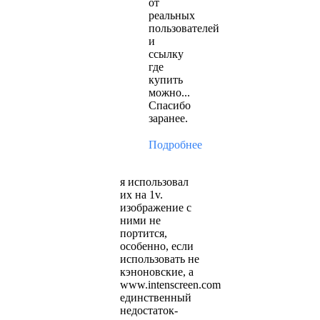
от
реальных
пользователей
и
ссылку
где
купить
можно...
Спасибо
заранее.
Подробнее
я использовал
их на 1v.
изображение с
ними не
портится,
особенно, если
использовать не
кэноновские, а
www.intenscreen.com
единственный
недостаток-