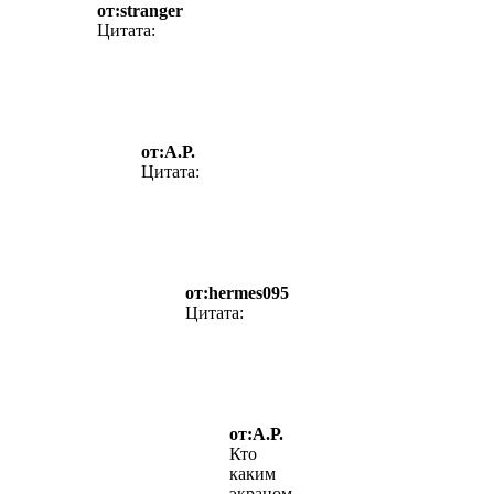
от:stranger
Цитата:
от:А.Р.
Цитата:
от:hermes095
Цитата:
от:А.Р.
Кто
каким
экраном