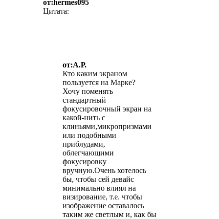
от:hermes095
Цитата:
от:А.Р.
Кто каким экраном
пользуется на Марке?
Хочу поменять
стандартный
фокусировочный экран на
какой-нить с
клиньями,микропризмами
или подобными
приблудами,
облегчающими
фокусировку
вручную.Очень хотелось
бы, чтобы сей девайс
минимально влиял на
визирование, т.е. чтобы
изображение оставалось
таким же светлым и, как бы