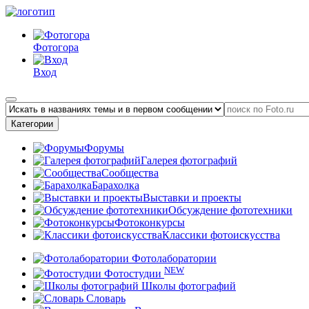
Фотогора
Вход
Категории
Форумы
Галерея фотографий
Сообщества
Барахолка
Выставки и проекты
Обсуждение фототехники
Фотоконкурсы
Классики фотоискусства
Фотолаборатории
NEW
Фотостудии
Школы фотографий
Словарь