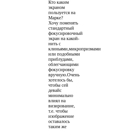
Кто каким
экраном
пользуется на
Марке?
Хочу поменять
стандартный
фокусировочный
экран на какой-
нить с
клиньями,микропризмами
или подобными
приблудами,
облегчающими
фокусировку
вручную.Очень
хотелось бы,
чтобы сей
девайс
минимально
влиял на
визирование,
т.е. чтобы
изображение
оставалось
таким же