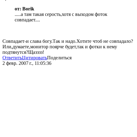
от: Borik
.....а там такая серость,хотя с выходом фоток
совпадает....
Совпадает-и слава богу.Так и надо.Хотите чтоб не совпадало?
Или,думаете,монитор поярче будет,так и фотки к нему
подтянутся?Щазззз!
Ответить
Цитировать
Поделиться
2 февр. 2007 г., 11:05:36