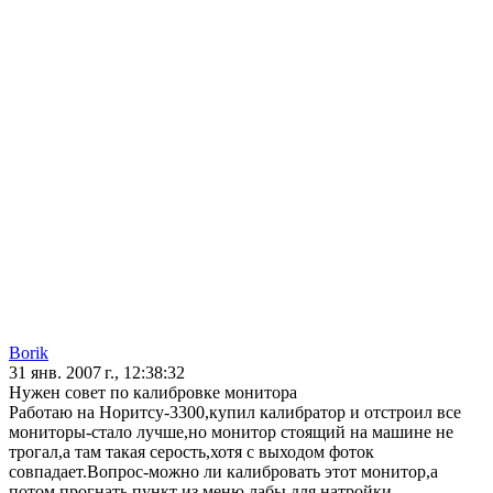
Borik
31 янв. 2007 г., 12:38:32
Нужен совет по калибровке монитора
Работаю на Норитсу-3300,купил калибратор и отстроил все
мониторы-стало лучше,но монитор стоящий на машине не
трогал,а там такая серость,хотя с выходом фоток
совпадает.Вопрос-можно ли калибровать этот монитор,а
потом прогнать пункт из меню лабы для натройки