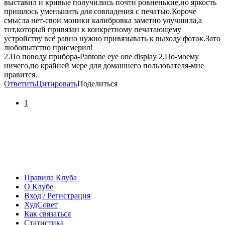
выставил и кривые получились почти ровненькие,но яркость
пришлось уменьшить для совпадения с печатью.Короче
смысла нет-свои моники калибровка заметно улучшила,а
тот,который привязан к конкретному печатающему
устройству всё равно нужно привязывать к выходу фоток.Зато
любопытство присмерил!
2.По поводу прибора-Pantone eye one display 2.По-моему
ничего,по крайней мере для домашнего пользователя-мне
нравится.
Ответить
Цитировать
Поделиться
1
Правила Клуба
О Клубе
Вход / Регистрация
ХудСовет
Как связаться
Статистика