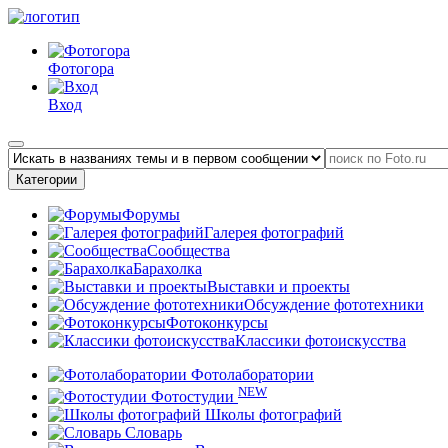
Фотогора
Вход
Категории
Форумы
Галерея фотографий
Сообщества
Барахолка
Выставки и проекты
Обсуждение фототехники
Фотоконкурсы
Классики фотоискусства
Фотолаборатории
NEW
Фотостудии
Школы фотографий
Словарь