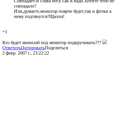
Совпадает-и слава богу.Так и надо.Хотите чтоб не
совпадало?
Или,думаете,монитор поярче будет,так и фотки к
нему подтянутся?Щазззз!
+1
Кто будет минилаб под монитор подкручивать???
Ответить
Цитировать
Поделиться
2 февр. 2007 г., 23:22:22