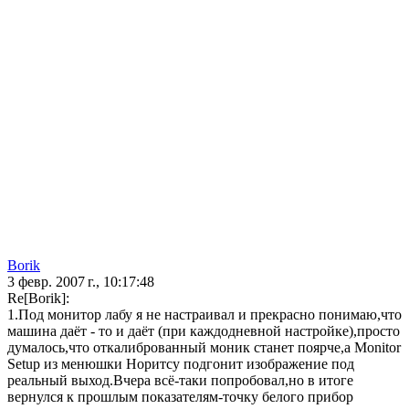
Borik
3 февр. 2007 г., 10:17:48
Re[Borik]:
1.Под монитор лабу я не настраивал и прекрасно понимаю,что
машина даёт - то и даёт (при каждодневной настройке),просто
думалось,что откалиброванный моник станет поярче,а Monitor
Setup из менюшки Норитсу подгонит изображение под
реальный выход.Вчера всё-таки попробовал,но в итоге
вернулся к прошлым показателям-точку белого прибор