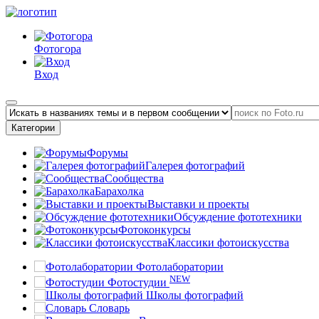
Фотогора
Вход
Категории
Форумы
Галерея фотографий
Сообщества
Барахолка
Выставки и проекты
Обсуждение фототехники
Фотоконкурсы
Классики фотоискусства
Фотолаборатории
NEW
Фотостудии
Школы фотографий
Словарь