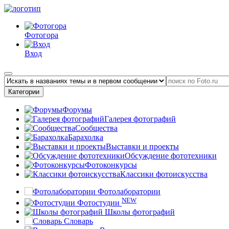
Фотогора
Вход
Категории
Форумы
Галерея фотографий
Сообщества
Барахолка
Выставки и проекты
Обсуждение фототехники
Фотоконкурсы
Классики фотоискусства
Фотолаборатории
NEW
Фотостудии
Школы фотографий
Словарь