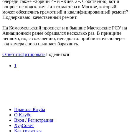
очереди также «Зоркий-4» и «Киев-2». Собственно, вот и
вопрос: не подскажет ли кто мастера в Москве, который
может обеспечить грамотный и квалифицированный ремонт?
Подчеркиваю: качественный ремонт.
На Комсомольский проспект и в бывшие Мастерские РСУ на
Авиационной ранее обращался несколько раз. В принципе
неплохо, но, с сожалению, ненадолго: приблизительно через
год камера снова начинает барахлить.
Ответить
Цитировать
Поделиться
1
Правила Клуба
О Клубе
Вход / Регистрация
ХудСовет
Как связаться