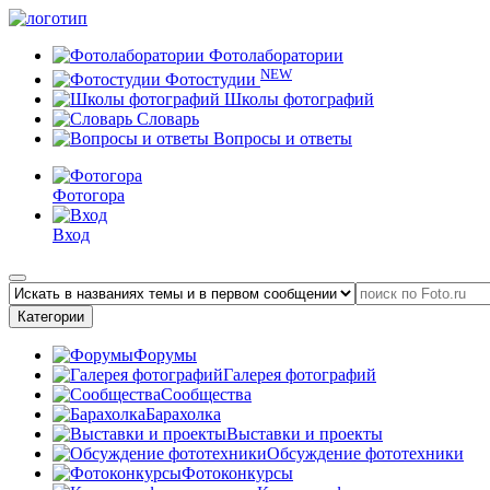
Фотолаборатории
NEW
Фотостудии
Школы фотографий
Словарь
Вопросы и ответы
Фотогора
Вход
Категории
Форумы
Галерея фотографий
Сообщества
Барахолка
Выставки и проекты
Обсуждение фототехники
Фотоконкурсы