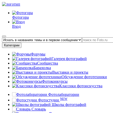
Фотогора
Вход
Категории
Форумы
Галерея фотографий
Сообщества
Барахолка
Выставки и проекты
Обсуждение фототехники
Фотоконкурсы
Классики фотоискусства
Фотолаборатории
NEW
Фотостудии
Школы фотографий
Словарь