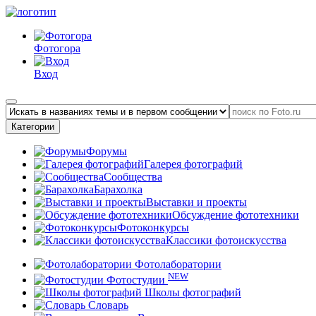
Фотогора
Вход
Категории
Форумы
Галерея фотографий
Сообщества
Барахолка
Выставки и проекты
Обсуждение фототехники
Фотоконкурсы
Классики фотоискусства
Фотолаборатории
NEW
Фотостудии
Школы фотографий
Словарь