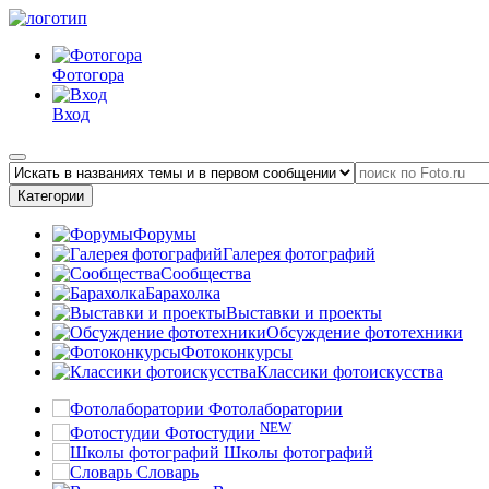
Фотогора
Вход
Категории
Форумы
Галерея фотографий
Сообщества
Барахолка
Выставки и проекты
Обсуждение фототехники
Фотоконкурсы
Классики фотоискусства
Фотолаборатории
NEW
Фотостудии
Школы фотографий
Словарь