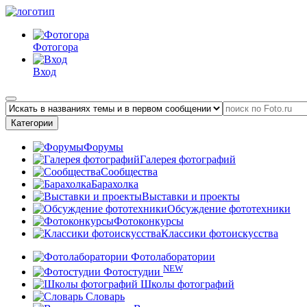
Фотогора
Вход
Категории
Форумы
Галерея фотографий
Сообщества
Барахолка
Выставки и проекты
Обсуждение фототехники
Фотоконкурсы
Классики фотоискусства
Фотолаборатории
NEW
Фотостудии
Школы фотографий
Словарь