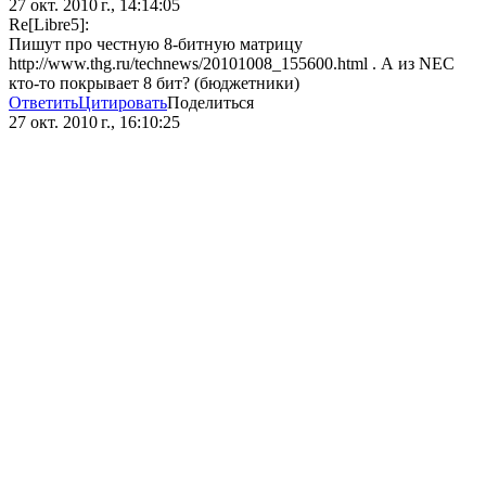
27 окт. 2010 г., 14:14:05
Re[Libre5]:
Пишут про честную 8-битную матрицу
http://www.thg.ru/technews/20101008_155600.html . А из NEC
кто-то покрывает 8 бит? (бюджетники)
Ответить
Цитировать
Поделиться
27 окт. 2010 г., 16:10:25