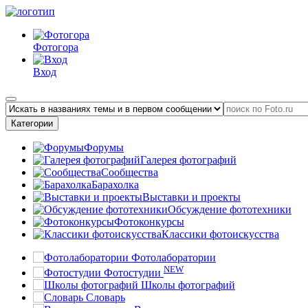
Фотогора
Вход
Категории
Форумы
Галерея фотографий
Сообщества
Барахолка
Выставки и проекты
Обсуждение фототехники
Фотоконкурсы
Классики фотоискусства
Фотолаборатории
NEW
Фотостудии
Школы фотографий
Словарь