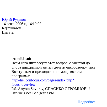
Юрий Рудаков
14 сент. 2006 г., 14:19:02
Re[miklasoft]:
Цитата:
от:miklasoft
Всем кого интересует этот вопрос: с зажатой до
упора диафрагмой нельзя делать макросъемку, так?
Вот тут нам и приходит на помощь вот эта
программа:
http://heliconfocus.com/pages/index.php?
focus_overview
P.S. Artyom Suvorov, СПАСИБО ОГРОМНОЕ!!!
Что же я без Вас делал бы...
Подробнее