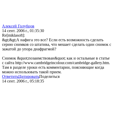
Алексей Голубцов
14 сент. 2006 г., 01:35:30
Re[miklasoft]:
&gt;&gt;А нафига это все? Если есть возможность сделать
серию снимков со штатива, что мешает сделать один снимок с
зажатой до упора диафрагмой?
Снимок &quot;позаимствован&quot; как и остальные в статье
с сайта http://www.cambridgeincolour.com/cambridge-gallery.htm.
Там в разделе уроки есть комментарии, поясняющие когда
можно использовать такой прием.
Ответить
Цитировать
Поделиться
14 сент. 2006 г., 05:18:35