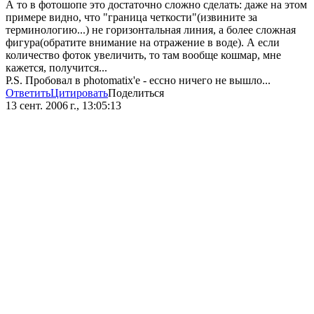
А то в фотошопе это достаточно сложно сделать: даже на этом
примере видно, что "граница четкости"(извините за
терминологию...) не горизонтальная линия, а более сложная
фигура(обратите внимание на отражение в воде). А если
количество фоток увеличить, то там вообще кошмар, мне
кажется, получится...
P.S. Пробовал в photomatix'е - ессно ничего не вышло...
Ответить
Цитировать
Поделиться
13 сент. 2006 г., 13:05:13