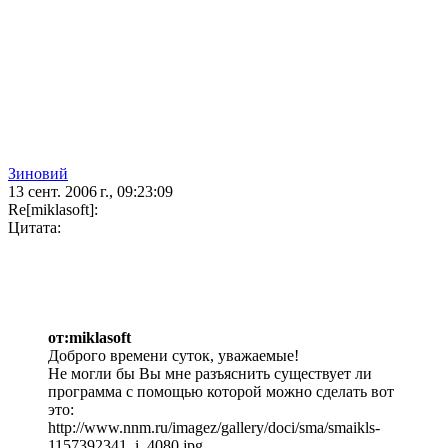
Зиновий
13 сент. 2006 г., 09:23:09
Re[miklasoft]:
Цитата:
от:miklasoft
Доброго времени суток, уважаемые!
Не могли бы Вы мне разъяснить существует ли
программа с помощью которой можно сделать вот
это:
http://www.nnm.ru/imagez/gallery/doci/sma/smaikls-
1157392341_i_4080.jpg