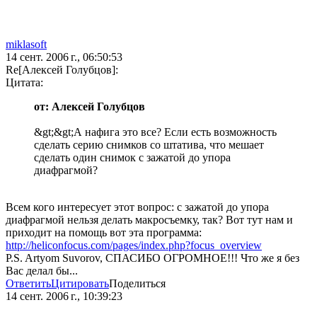
miklasoft
14 сент. 2006 г., 06:50:53
Re[Алексей Голубцов]:
Цитата:
от: Алексей Голубцов
&gt;&gt;А нафига это все? Если есть возможность
сделать серию снимков со штатива, что мешает
сделать один снимок с зажатой до упора
диафрагмой?
Всем кого интересует этот вопрос: с зажатой до упора
диафрагмой нельзя делать макросъемку, так? Вот тут нам и
приходит на помощь вот эта программа:
http://heliconfocus.com/pages/index.php?focus_overview
P.S. Artyom Suvorov, СПАСИБО ОГРОМНОЕ!!! Что же я без
Вас делал бы...
Ответить
Цитировать
Поделиться
14 сент. 2006 г., 10:39:23