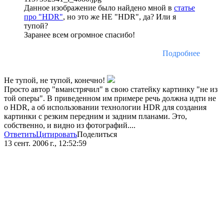
Данное изображение было найдено мной в
статье
про "HDR"
, но это же НЕ "HDR", да? Или я
тупой?
Заранее всем огромное спасибо!
Подробнее
Не тупой, не тупой, конечно!
Просто автор "вманстрячил" в свою статейку картинку "не из
той оперы". В приведенном им примере речь должна идти не
о HDR, а об использовании технологии HDR для создания
картинки с резким передним и задним планами. Это,
собственно, и видно из фотографий....
Ответить
Цитировать
Поделиться
13 сент. 2006 г., 12:52:59