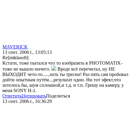
MAVERICK
13 сент. 2006 г., 13:05:13
Re[miklasoft]:
Кстати, тоже пытался что то изобразить в PHOTOMATIX-
тоже не вышло ничего.
Вроде всё перечитал, ну НЕ
ВЫХОДИТ чето-то.....,хоть ты тресни! Раз пять сам пробовал
дойти опытным путём....результат один. Ни тот эфект,что
хотелось бы, шум сплошной,и т.д. и т.п. Грешу на камеру, у
меня SONY H-1.
Ответить
Цитировать
Поделиться
13 сент. 2006 г., 16:36:29