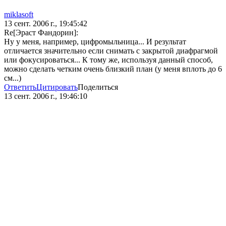
miklasoft
13 сент. 2006 г., 19:45:42
Re[Эраст Фандорин]:
Ну у меня, например, цифромыльница... И результат
отличается значительно если снимать с закрытой диафрагмой
или фокусироваться... К тому же, используя данный способ,
можно сделать четким очень близкий план (у меня вплоть до 6
см...)
Ответить
Цитировать
Поделиться
13 сент. 2006 г., 19:46:10