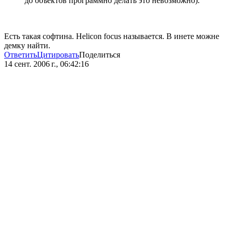
до объектов программно делать это невозможно).
Есть такая софтина. Helicon focus называется. В инете можне
демку найти.
Ответить
Цитировать
Поделиться
14 сент. 2006 г., 06:42:16