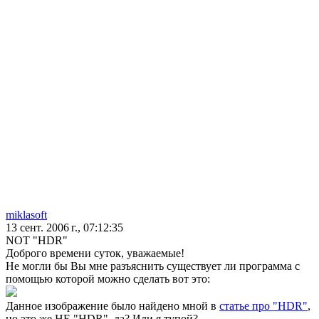
miklasoft
13 сент. 2006 г., 07:12:35
NOT "HDR"
Доброго времени суток, уважаемые!
Не могли бы Вы мне разъяснить существует ли программа с
помощью которой можно сделать вот это:
Данное изображение было найдено мной в
статье про "HDR"
,
но это же НЕ "HDR", да? Или я тупой?