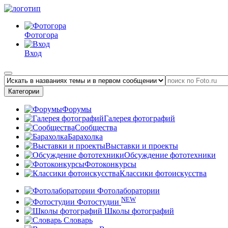
Фотогора
Вход
Категории
Форумы
Галерея фотографий
Сообщества
Барахолка
Выставки и проекты
Обсуждение фототехники
Фотоконкурсы
Классики фотоискусства
Фотолаборатории
NEW
Фотостудии
Школы фотографий
Словарь