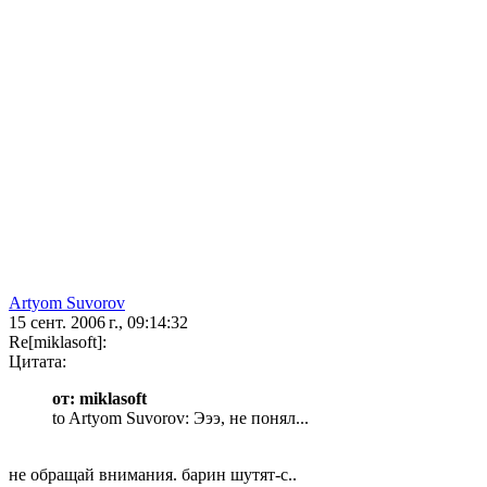
Artyom Suvorov
15 сент. 2006 г., 09:14:32
Re[miklasoft]:
Цитата:
от: miklasoft
to Artyom Suvorov: Эээ, не понял...
не обращай внимания. барин шутят-с..