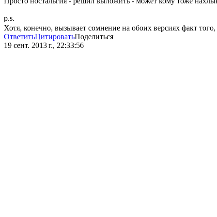
Просто ностальгия - решил выложить - может кому тоже нахл
p.s.
Хотя, конечно, вызывает сомнение на обоих версиях факт того,
Ответить
Цитировать
Поделиться
19 сент. 2013 г., 22:33:56