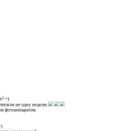
е? =)
и лепили не одну неделю
м фотоаппаратом.
=)